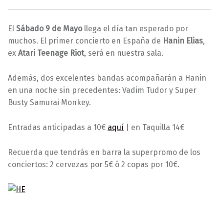
0
0
A
5
d
El
Sábado 9 de Mayo
llega el día tan esperado por
/
m
muchos. El primer concierto en España de
Hanin Elias
,
0
i
ex
Atari Teenage Riot
, será en nuestra sala.
5
n
/
Además, dos excelentes bandas acompañarán a Hanin
2
en una noche sin precedentes: Vadim Tudor y Super
0
Busty Samurai Monkey.
1
5
Entradas anticipadas a 10€
aquí
| en Taquilla 14€
Recuerda que tendrás en barra la superpromo de los
conciertos: 2 cervezas por 5€ ó 2 copas por 10€.