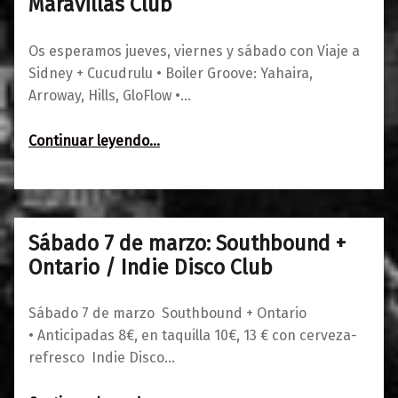
Maravillas Club
Os esperamos jueves, viernes y sábado con Viaje a
Sidney + Cucudrulu • Boiler Groove: Yahaira,
Arroway, Hills, GloFlow •…
“Agenda del 5 al 7 de marzo en Maravillas Club”
Continuar leyendo
…
Sábado 7 de marzo: Southbound +
0
24/02/2020
Maravillas
Ontario / Indie Disco Club
Sábado 7 de marzo Southbound + Ontario
• Anticipadas 8€, en taquilla 10€, 13 € con cerveza-
refresco Indie Disco…