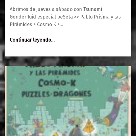
Abrimos de jueves a sábado con Tsunami
Genderfluid especial peSeta >> Pablo Prisma y las
Pirámides + Cosmo K +…
“Agenda del 15 al 17 de noviembre”
Continuar leyendo
…