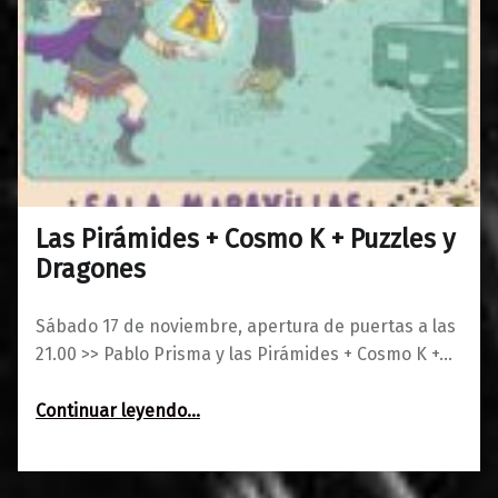
Las Pirámides + Cosmo K + Puzzles y
0
13/11/2018
Maravillas
Dragones
Sábado 17 de noviembre, apertura de puertas a las
21.00 >> Pablo Prisma y las Pirámides + Cosmo K +…
“Las Pirámides + Cosmo K + Puzzles y Dragones”
Continuar leyendo
…