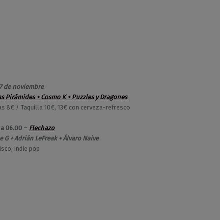
7 de noviembre
as Pirámides + Cosmo K + Puzzles y Dragones
as 8€ / Taquilla 10€, 13€ con cerveza-refresco
 a 06.00 –
Flechazo
 G + Adrián LeFreak + Álvaro Naive
isco, indie pop