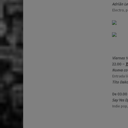
Adrián Le
Electro, 
Viernes 
22.00 –
T
Nueva col
Entrada li
Tito Dako
De 03.00
Say Yes D
Indie pop,