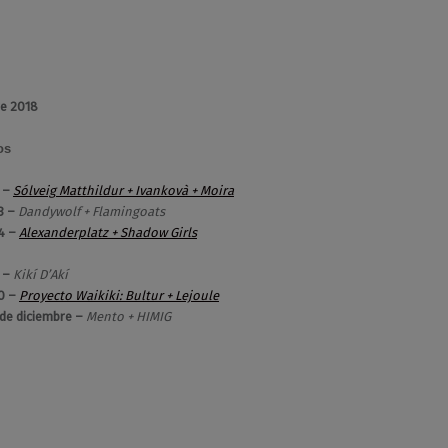
e 2018
os
2 –
Sólveig Matthildur + Ivankovà + Moira
3 –
Dandywolf + Flamingoats
4 –
Alexanderplatz + Shadow Girls
9 –
Kikí D’Akí
30 –
Proyecto Waikiki: Bultur + Lejoule
de diciembre –
Mento + HIMIG