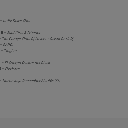
s
 –
Indie Disco Club
s 5 –
Mad Girls & Friends
–
The Garage Club: Dj Lovers + Ocean Rock Dj
 –
BANG!
 –
Tinglao
4 –
El Cuerpo Oscuro del Disco
5 –
Flechazo
 –
Nochevieja Remember 80s 90s 00s