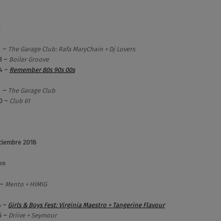
s
2 –
The Garage Club: Rafa MaryChain + Dj Lovers
3 –
Boiler Groove
4 –
Remember 80s 90s 00s
9 –
The Garage Club
30 –
Club 61
ciembre 2018
os
 –
Mento + HIMIG
4 –
Girls & Boys Fest: Virginia Maestro + Tangerine Flavour
5 –
Driive + Seymour