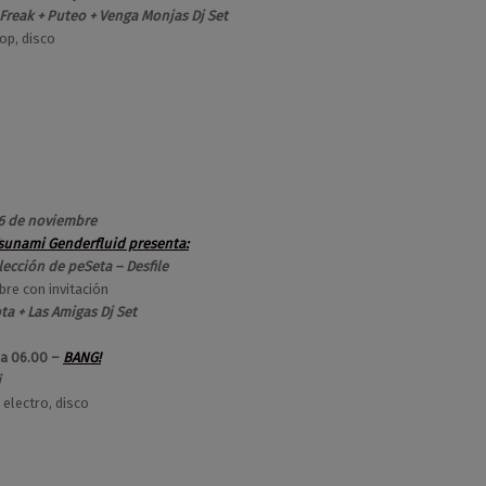
Freak + Puteo + Venga Monjas Dj Set
pop, disco
16 de noviembre
sunami Genderfluid presenta:
ección de peSeta – Desfile
bre con invitación
ta + Las Amigas Dj Set
 a 06.00 –
BANG!
j
 electro, disco