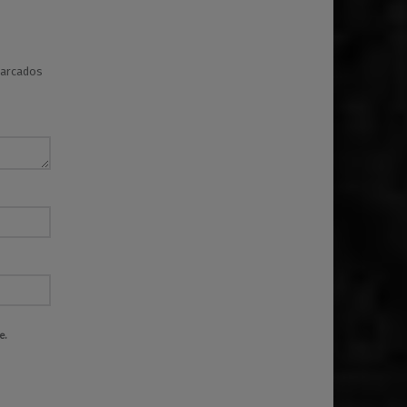
marcados
e.