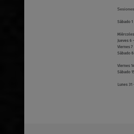
Sesione
Sábado 1
Miércole
Jueves 6 
Viernes 7
Sábado 8
Viernes 1
Sábado 1
Lunes 31
Volver a la navegación principal
80s
90s
Adrián LeFreak
Afterparty
Álvaro Naive
Ambre
BANG!
barrio de Malasaña