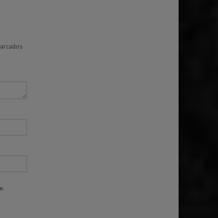
marcados
e.