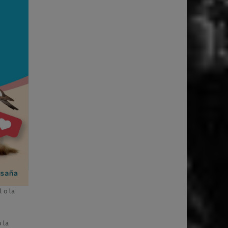
 o la
 la