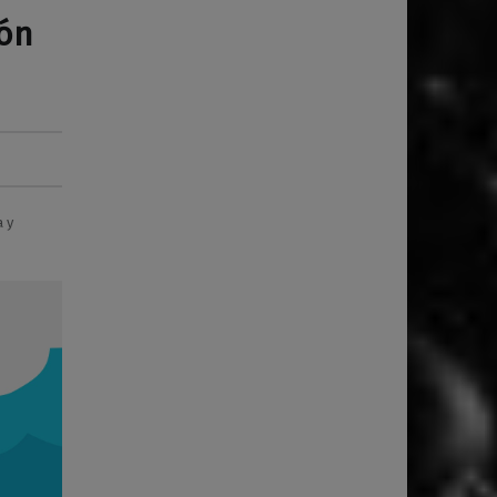
tón
 y