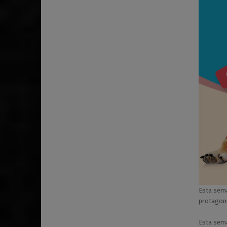
Esta sema
protagoni
Esta sem