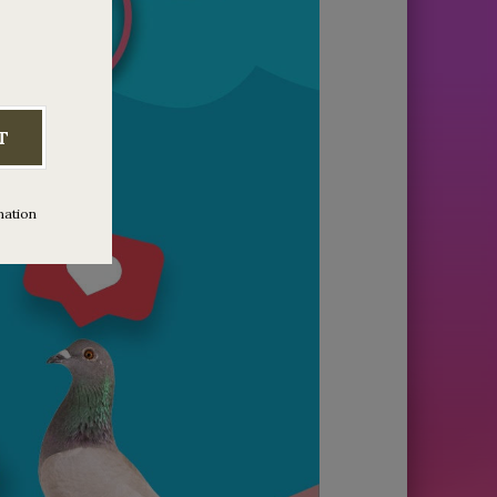
T
mation