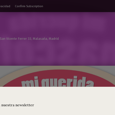
ivacidad
Confirm Subscription
 San Vicente Ferrer 33, Malasaña, Madrid
 nuestra newsletter