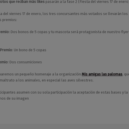
fotos que reciban más likes
pasarán a la fase 2 (Fiesta del viernes 17 de enero
sta del viernes 17 de enero, los tres concursantes más votados se llevarán los
s premios:
remio:
Dos bonos de 5 copas y tu mascota será protagonista de nuestro flyer
Premio
: Un bono de 5 copas
emio:
Dos consumiciones
haremos un pequeño homenaje a la organización
Mis amigas las palomas
, qu
 maltrato a los animales, en especial las aves silvestres.
ticipantes asumen con su sola participación la aceptación de estas bases y la
chos de su imagen