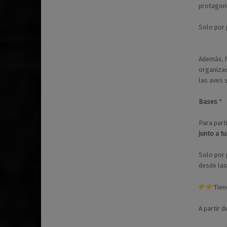
protagoni
Solo por 
Además, 
organiza
las aves s
Bases
*
Para part
junto a t
Solo por 
desde la
Tie
A partir 