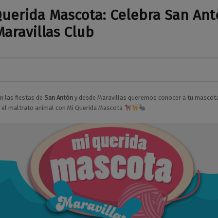
Querida Mascota: Celebra San An
aravillas Club
M
n las fiestas de
San Antón
y desde Maravillas queremos conocer a tu mascota
 el maltrato animal con Mi Querida Mascota