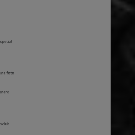
especial
una
foto
 enero
sclub.