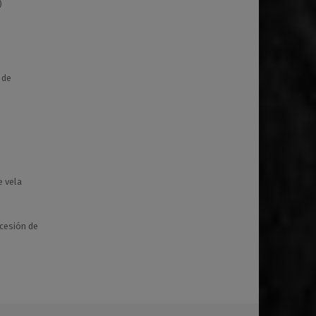
)
 de
e vela
 cesión de