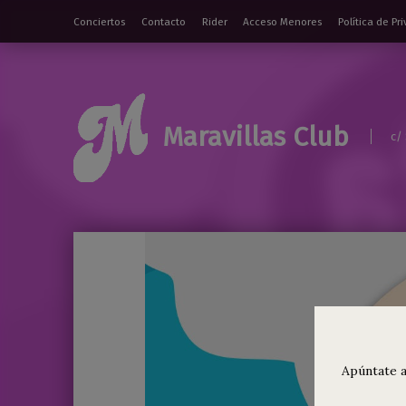
Conciertos
Contacto
Rider
Acceso Menores
Política de Pr
Maravillas Club
c/
Apúntate a