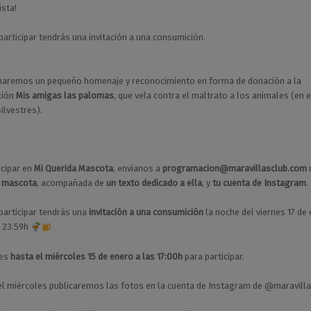
sta!
participar tendrás una invitación a una consumición.
haremos un pequeño homenaje y reconocimiento en forma de donación a la
ción
Mis amigas las palomas
, que vela contra el maltrato a los animales (en 
ilvestres).
icipar en
Mi Querida Mascota
, envíanos a
programacion@maravillasclub.com
u mascota
, acompañada de
un texto dedicado a ella
, y
tu cuenta de Instagram
.
participar tendrás una
invitación a una consumición
la noche del viernes 17 de
s 23.59h
nes
hasta el miércoles 15 de enero
a las 17:00h
para participar.
del miércoles publicaremos las fotos en la cuenta de Instagram de @maravilla