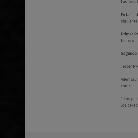
Las
tres 
En la fie
siguiente
Primer P
febrero
Segundo 
Tercer Pr
Además, 
contra el
* Los par
los dere
Volver a la navegación principal
animales
barrio de Malasaña
barrio de Maravillas
festividades