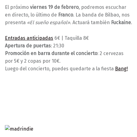
0
d
El próximo
viernes 19 de febrero
, podremos escuchar
/
m
en directo, lo último de
Franco
. La banda de Bilbao, nos
0
i
presenta
«El sueño español»
. Actuará también
Fuckaine
.
2
n
/
Entradas anticipadas
6€ | Taquilla 8€
2
Apertura de puertas
: 21:30
0
Promoción en barra durante el concierto
: 2 cervezas
1
por 5€ y 2 copas por 10€.
6
Luego del concierto, puedes quedarte a la fiesta
Bang!