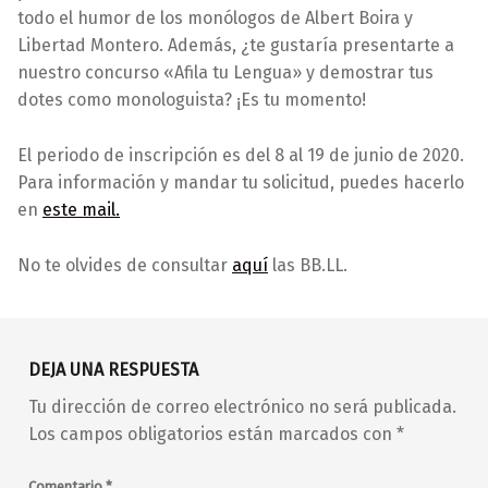
l
todo el humor de los monólogos de Albert Boira y
a
Libertad Montero. Además, ¿te gustaría presentarte a
s
nuestro concurso «Afila tu Lengua» y demostrar tus
dotes como monologuista? ¡Es tu momento!
El periodo de inscripción es del 8 al 19 de junio de 2020.
Para información y mandar tu solicitud, puedes hacerlo
en
este mail.
No te olvides de consultar
aquí
las BB.LL.
Volver a la navegación principal
DEJA UNA RESPUESTA
Tu dirección de correo electrónico no será publicada.
Los campos obligatorios están marcados con
*
Comentario
*