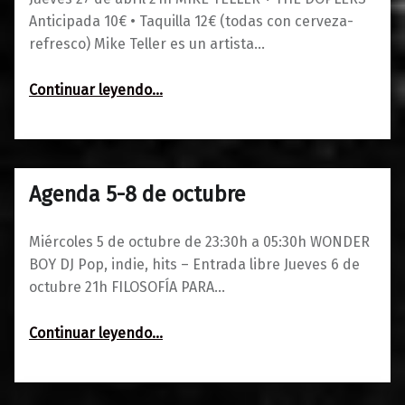
Anticipada 10€ • Taquilla 12€ (todas con cerveza-
refresco) Mike Teller es un artista…
“Mike Teller + The Doplers”
Continuar leyendo
…
Agenda 5-8 de octubre
0
03/10/2022
Maravillas
Miércoles 5 de octubre de 23:30h a 05:30h WONDER
BOY DJ Pop, indie, hits – Entrada libre Jueves 6 de
octubre 21h FILOSOFÍA PARA…
“Agenda 5-8 de octubre”
Continuar leyendo
…