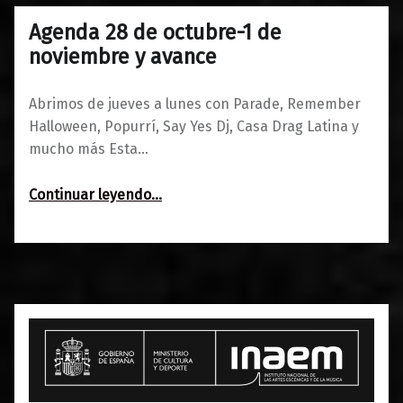
Agenda 28 de octubre-1 de
0
27/10/2021
Maravillas
noviembre y avance
Abrimos de jueves a lunes con Parade, Remember
Halloween, Popurrí, Say Yes Dj, Casa Drag Latina y
mucho más Esta…
“Agenda 28 de octubre-1 de noviembre y avance”
Continuar leyendo
…