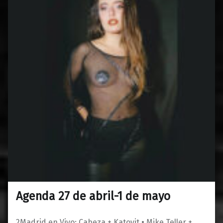
Agenda 27 de abril-1 de mayo
0
24/04/2023
Maravillas
2Madrid en Vivo: Cabeza + Katovit • Mike Teller +