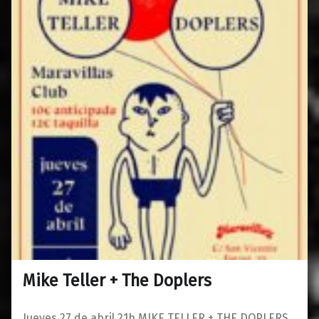
Mike Teller + The Doplers
0
21/03/2023
Maravillas
Jueves 27 de abril 21h MIKE TELLER + THE DOPLERS