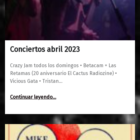
Conciertos abril 2023
0
23/03/2023
Maravillas
Crazy Jam todos los domingos • Betacam + Las
Retamas (20 aniversario El Cactus Radiozine) •
Vicious Gata • Tristan…
“Conciertos abril 2023”
Continuar leyendo
…