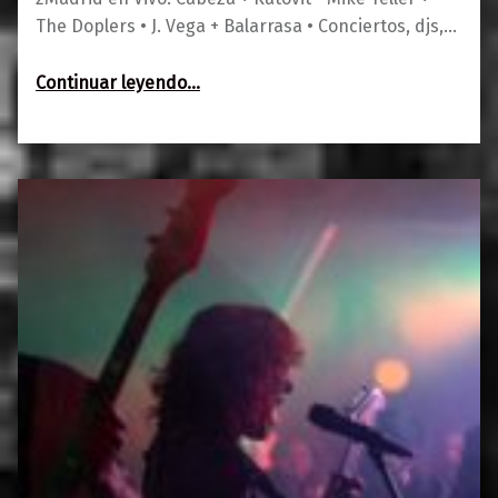
The Doplers • J. Vega + Balarrasa • Conciertos, djs,…
“Agenda 27 de abril-1 de mayo”
Continuar leyendo
…