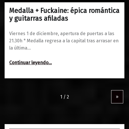
Medalla + Fuckaine: épica romántica
0
27/11/2017
Maravillas
y guitarras afiladas
Viernes 1 de diciembre, apertura de puertas a las
21.30h * Medalla regresa a la capital tras arrasar en
la última…
“Medalla + Fuckaine: épica romántica y guitarras afiladas”
Continuar leyendo
…
»