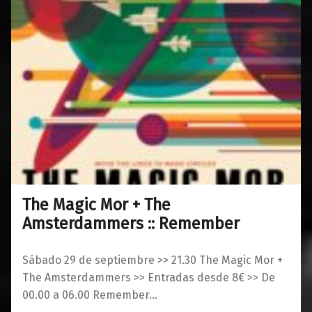
The Magic Mor + The
0
25/09/2018
Maravillas
Amsterdammers :: Remember
Sábado 29 de septiembre >> 21.30 The Magic Mor +
The Amsterdammers >> Entradas desde 8€ >> De
00.00 a 06.00 Remember…