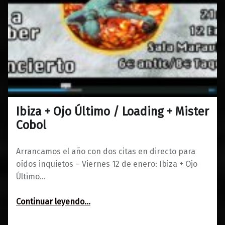
Ibiza + Ojo Último / Loading + Mister
0
09/01/2018
Maravillas
Cobol
Arrancamos el año con dos citas en directo para
oídos inquietos – Viernes 12 de enero: Ibiza + Ojo
Último…
“Ibiza + Ojo Último / Loading + Mister Cobol”
Continuar leyendo
…