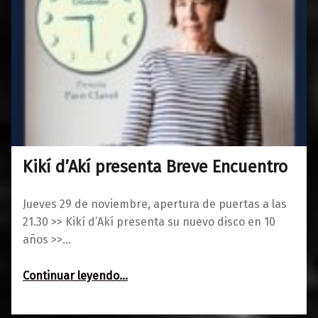
Kikí d’Akí presenta Breve Encuentro
0
27/11/2018
Maravillas
Jueves 29 de noviembre, apertura de puertas a las
21.30 >> Kikí d’Akí presenta su nuevo disco en 10
años >>…
“Kikí d’Akí presenta Breve Encuentro”
Continuar leyendo
…