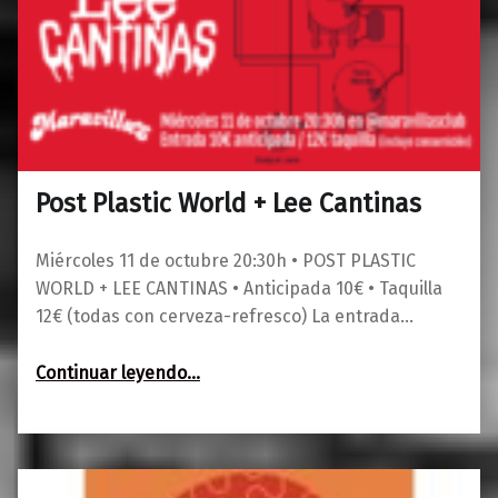
Post Plastic World + Lee Cantinas
0
13/09/2023
Maravillas
Miércoles 11 de octubre 20:30h • POST PLASTIC
WORLD + LEE CANTINAS • Anticipada 10€ • Taquilla
12€ (todas con cerveza-refresco) La entrada…
“Post Plastic World + Lee Cantinas”
Continuar leyendo
…