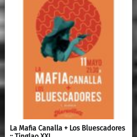
La Mafia Canalla + Los Bluescadores
0
06/05/2019
Maravillas
:: Tinglao XXI