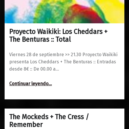
Proyecto Waikiki: Los Cheddars +
0
25/09/2018
Maravillas
The Benturas :: Total
Viernes 28 de septiembre >> 21.30 Proyecto Waikiki
presenta Los Cheddars + The Benturas :: Entradas
desde 8€ :: De 00.00 a…
“Proyecto Waikiki: Los Cheddars + The Benturas :: Total”
Continuar leyendo
…
The Mockeds + The Cress /
0
19/02/2018
Maravillas
Remember