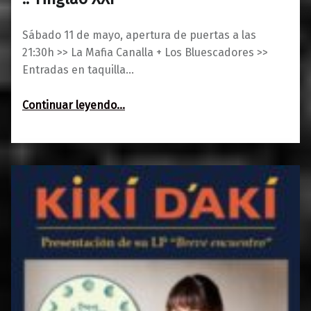
Sábado 11 de mayo, apertura de puertas a las
21:30h >> La Mafia Canalla + Los Bluescadores >>
Entradas en taquilla…
“La Mafia Canalla + Los Bluescadores :: Tinglao XXI”
Continuar leyendo
…