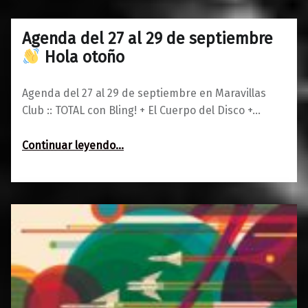
Agenda del 27 al 29 de septiembre
0
25/09/2018
Maravillas
Hola otoño
Agenda del 27 al 29 de septiembre en Maravillas
Club :: TOTAL con Bling! + El Cuerpo del Disco +…
“Agenda del 27 al 29 de septiembre
Continuar leyendo
…
Hola otoño”