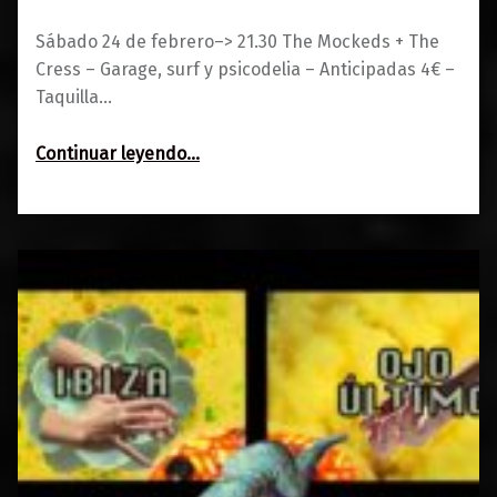
Sábado 24 de febrero–> 21.30 The Mockeds + The
Cress – Garage, surf y psicodelia – Anticipadas 4€ –
Taquilla…
“The Mockeds + The Cress / Remember”
Continuar leyendo
…