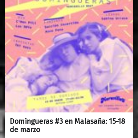
Domingueras #3 en Malasaña: 15-18
0
13/03/2018
Maravillas
de marzo