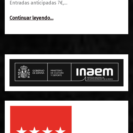
Entradas anticipadas 7€,…
“Skylines + The New Project / Angel Pop Dj”
Continuar leyendo
…