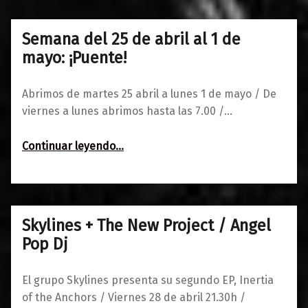
Semana del 25 de abril al 1 de
0
25/04/2017
Maravillas
mayo: ¡Puente!
Abrimos de martes 25 abril a lunes 1 de mayo / De
viernes a lunes abrimos hasta las 7.00 /…
“Semana del 25 de abril al 1 de mayo: ¡Puente!”
Continuar leyendo
…
Skylines + The New Project / Angel
0
25/04/2017
Maravillas
Pop Dj
El grupo Skylines presenta su segundo EP, Inertia
of the Anchors / Viernes 28 de abril 21.30h /