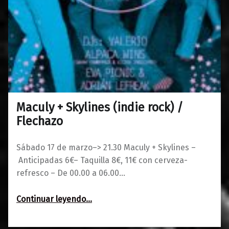
Maculy + Skylines (indie rock) /
0
12/03/2018
Maravillas
Flechazo
Sábado 17 de marzo–> 21.30 Maculy + Skylines –
Anticipadas 6€– Taquilla 8€, 11€ con cerveza-
refresco – De 00.00 a 06.00…
“Maculy + Skylines (indie rock) / Flechazo”
Continuar leyendo
…