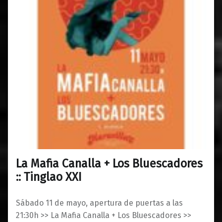
La Mafia Canalla + Los Bluescadores
0
06/05/2019
Maravillas
:: Tinglao XXI
Sábado 11 de mayo, apertura de puertas a las
21:30h >> La Mafia Canalla + Los Bluescadores >>