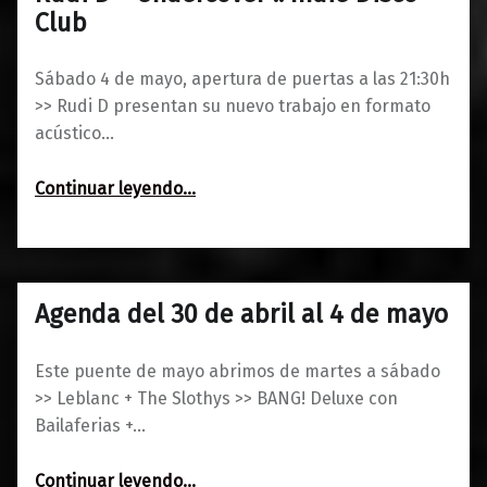
30/04/2019
Maravillas
Club
Sábado 4 de mayo, apertura de puertas a las 21:30h
>> Rudi D presentan su nuevo trabajo en formato
acústico…
“Rudi D + Undercover :: Indie Disco Club”
Continuar leyendo
…
Agenda del 30 de abril al 4 de mayo
0
30/04/2019
Maravillas
Este puente de mayo abrimos de martes a sábado
>> Leblanc + The Slothys >> BANG! Deluxe con
Bailaferias +…
“Agenda del 30 de abril al 4 de mayo”
Continuar leyendo
…