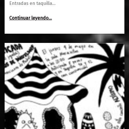
Entradas en taquilla…
“La Mafia Canalla + Los Bluescadores :: Tinglao XXI”
Continuar leyendo
…