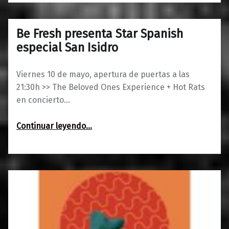
Be Fresh presenta Star Spanish
0
07/05/2019
Maravillas
especial San Isidro
Viernes 10 de mayo, apertura de puertas a las
21:30h >> The Beloved Ones Experience + Hot Rats
en concierto…
“Be Fresh presenta Star Spanish especial San Isidro”
Continuar leyendo
…