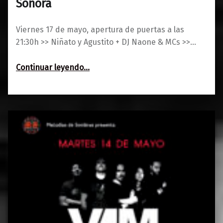
Sonora
Viernes 17 de mayo, apertura de puertas a las
21:30h >> Niñato y Agustito + DJ Naone & MCs >>…
“Niñato y Agustito :: Bang! Palencia Sonora”
Continuar leyendo
…