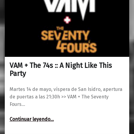
VAM + The 74s :: A Night Like This
0
07/05/2019
Maravillas
Party
Martes 14 de mayo, víspera de San Isidro, apertura
de puertas a las 21:30h >> VAM + The Seventy
Fours…
“VAM + The 74s :: A Night Like This Party”
Continuar leyendo
…