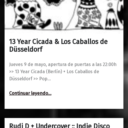
13 Year Cicada & Los Caballos de
0
03/05/2019
Maravillas
Düsseldorf
Jueves 9 de mayo, apertura de puertas a las 22:00h
>> 13 Year Cicada (Berlín) + Los Caballos de
Düsseldorf >> Pop…
“13 Year Cicada & Los Caballos de Düsseldorf”
Continuar leyendo
…
Rudi D + Undercover :: Indie Disco
0