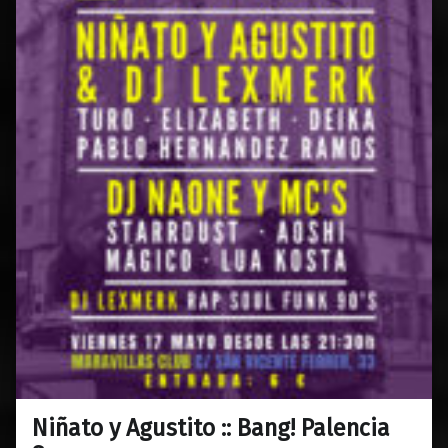
Niñato y Agustito :: Bang! Palencia
0
07/05/2019
Maravillas