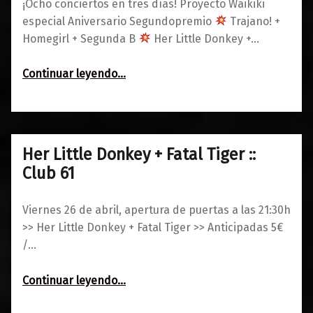
¡Ocho conciertos en tres días! Proyecto Waikiki
especial Aniversario Segundopremio
Trajano! +
Homegirl + Segunda B
Her Little Donkey +…
“Agenda del 25 al 27 de abril: Buenas elecciones (I)”
Continuar leyendo
…
Her Little Donkey + Fatal Tiger ::
0
21/04/2019
Maravillas
Club 61
Viernes 26 de abril, apertura de puertas a las 21:30h
>> Her Little Donkey + Fatal Tiger >> Anticipadas 5€
/…
“Her Little Donkey + Fatal Tiger :: Club 61”
Continuar leyendo
…