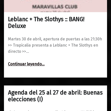
Leblanc + The Slothys :: BANG!
0
23/04/2019
Maravillas
Deluxe
Martes 30 de abril, apertura de puertas a las 21:30h
>> Trapicalia presenta a Leblanc + The Slothys en
directo >>…
“Leblanc + The Slothys :: BANG! Deluxe”
Continuar leyendo
…
Agenda del 25 al 27 de abril: Buenas
0
22/04/2019
Maravillas
elecciones (I)