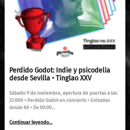
Perdido Godot: Indie y psicodelia
0
01/11/2019
Maravillas
desde Sevilla • Tinglao XXV
Sábado 9 de noviembre, apertura de puertas a las
22:00h • Perdido Godot en concierto • Entradas
desde 6€ • De 00:00…
“Perdido Godot: Indie y psicodelia desde Sevilla • Tinglao XXV”
Continuar leyendo
…