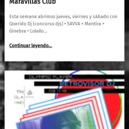
Maravillas Club
Esta semana abrimos jueves, viernes y sábado con
Querido Dj (concurso djs) • SAVVA + Mentira +
Ginebra • Lolailo…
“Agenda del 7 al 9 de noviembre en Maravillas Club”
Continuar leyendo
…