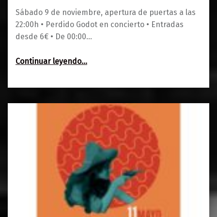
Sábado 9 de noviembre, apertura de puertas a las
22:00h • Perdido Godot en concierto • Entradas
desde 6€ • De 00:00…
“Perdido Godot: Indie y psicodelia desde Sevilla • Tinglao XXV”
Continuar leyendo
…