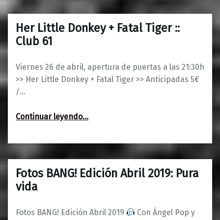
Her Little Donkey + Fatal Tiger ::
0
21/04/2019
Maravillas
Club 61
Viernes 26 de abril, apertura de puertas a las 21:30h
>> Her Little Donkey + Fatal Tiger >> Anticipadas 5€
/…
“Her Little Donkey + Fatal Tiger :: Club 61”
Continuar leyendo
…
Fotos BANG! Edición Abril 2019: Pura
0
10/04/2019
Maravillas
vida
Fotos BANG! Edición Abril 2019
Con Ángel Pop y