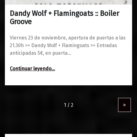
Dandy Wolf + Flamingoats :: Boiler
0
19/11/2018
Maravillas
Groove
Viernes 23 de noviembre, apertura de puertas a las
21.30h >> Dandy Wolf + Flamingoats >> Entradas
anticipadas 5€, en puerta…
“Dandy Wolf + Flamingoats :: Boiler Groove”
Continuar leyendo
…
»