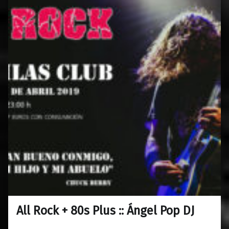
All Rock + 80s Plus :: Ángel Pop DJ
0
26/03/2019
Maravillas