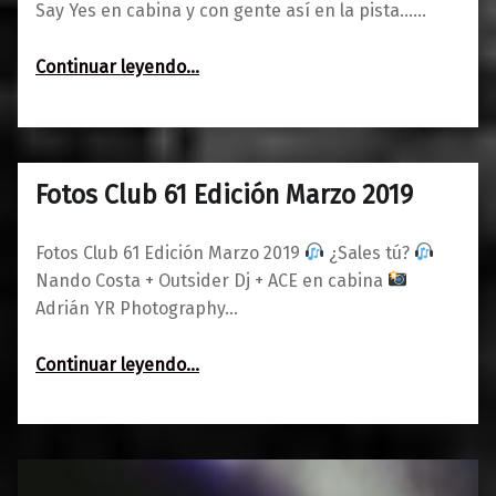
Say Yes en cabina y con gente así en la pista……
“Fotos BANG! Edición Abril 2019: Pura vida”
Continuar leyendo
…
Fotos Club 61 Edición Marzo 2019
0
04/04/2019
Maravillas
Fotos Club 61 Edición Marzo 2019
¿Sales tú?
Nando Costa + Outsider Dj + ACE en cabina
Adrián YR Photography…
“Fotos Club 61 Edición Marzo 2019”
Continuar leyendo
…