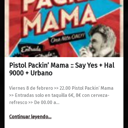
Pistol Packin’ Mama :: Say Yes + Hal
0
29/01/2019
Maravillas
9000 + Urbano
Viernes 8 de febrero >> 22.00 Pistol Packin’ Mama
>> Entradas solo en taquilla 6€, 8€ con cerveza-
refresco >> De 00.00 a…
“Pistol Packin’ Mama :: Say Yes + Hal 9000 + Urbano”
Continuar leyendo
…