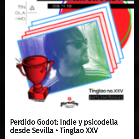
Perdido Godot: Indie y psicodelia
0
01/11/2019
Maravillas
desde Sevilla • Tinglao XXV