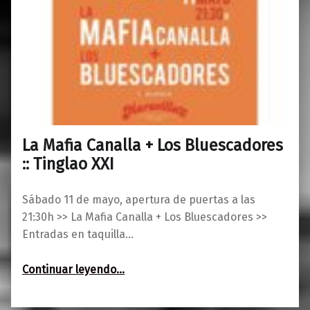
La Mafia Canalla + Los Bluescadores
0
06/05/2019
Maravillas
:: Tinglao XXI
Sábado 11 de mayo, apertura de puertas a las
21:30h >> La Mafia Canalla + Los Bluescadores >>
Entradas en taquilla…
“La Mafia Canalla + Los Bluescadores :: Tinglao XXI”
Continuar leyendo
…