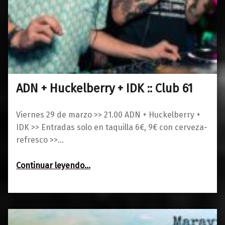
ADN + Huckelberry + IDK :: Club 61
0
19/03/2019
Maravillas
Viernes 29 de marzo >> 21.00 ADN + Huckelberry +
IDK >> Entradas solo en taquilla 6€, 9€ con cerveza-
refresco >>…
“ADN + Huckelberry + IDK :: Club 61”
Continuar leyendo
…