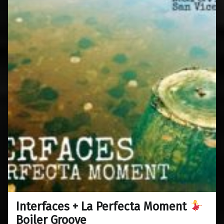
Interfaces + La Perfecta Moment
0
12/03/2019
Maravillas
Boiler Groove