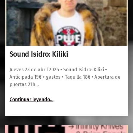
Sound Isidro: Kiliki
0
01/03/2026
Maravillas
Jueves 23 de abril 2026 • Sound Isidro: Kiliki •
Anticipada 15€ + gastos • Taquilla 18€ • Apertura de
puertas 21h…
“Sound Isidro: Kiliki”
Continuar leyendo
…