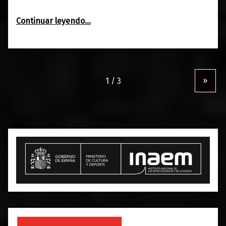
“Tristan Simone + Betson”
Continuar leyendo
…
»