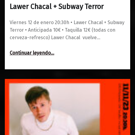
Lawer Chacal + Subway Terror
0
13/12/2023
Maravillas
Viernes 12 de enero 20:30h • Lawer Chacal + Subway
Terror • Anticipada 10€ • Taquilla 12€ (todas con
cerveza-refresco) Lawer Chacal vuelve…
“Lawer Chacal + Subway Terror”
Continuar leyendo
…