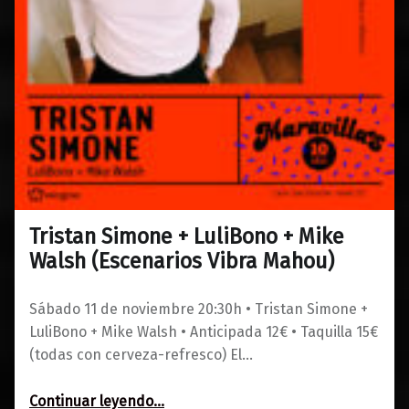
Tristan Simone + LuliBono + Mike
0
10/10/2023
Maravillas
Walsh (Escenarios Vibra Mahou)
Sábado 11 de noviembre 20:30h • Tristan Simone +
LuliBono + Mike Walsh • Anticipada 12€ • Taquilla 15€
(todas con cerveza-refresco) El…
“Tristan Simone + LuliBono + Mike Walsh (Escenarios Vibra Mahou)”
Continuar leyendo
…