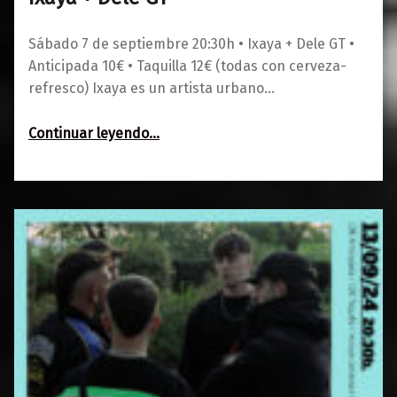
0
09/07/2024
Maravillas
Sábado 7 de septiembre 20:30h • Ixaya + Dele GT •
Anticipada 10€ • Taquilla 12€ (todas con cerveza-
refresco) Ixaya es un artista urbano…
“Ixaya + Dele GT”
Continuar leyendo
…