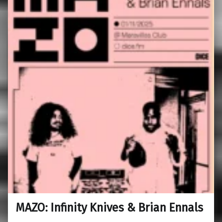
MAZO: Infinity Knives & Brian Ennals
0
01/10/2025
Maravillas