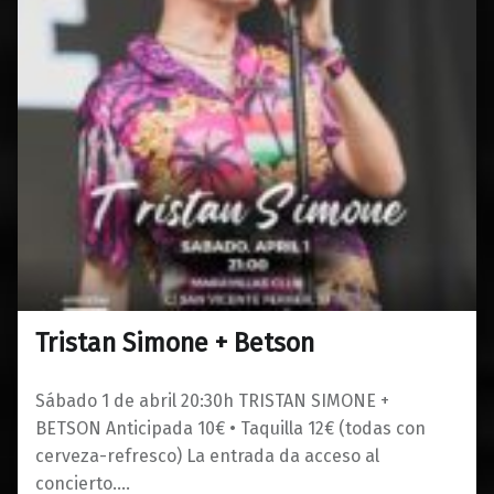
Tristan Simone + Betson
0
21/03/2023
Maravillas
Sábado 1 de abril 20:30h TRISTAN SIMONE +
BETSON Anticipada 10€ • Taquilla 12€ (todas con
cerveza-refresco) La entrada da acceso al
concierto.…