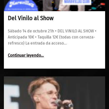
Del Vinilo al Show
0
13/09/2023
Maravillas
Sábado 14 de octubre 21h • DEL VINILO AL SHOW •
Anticipada 10€ • Taquilla 12€ (todas con cerveza-
refresco) La entrada da acceso…
“Del Vinilo al Show”
Continuar leyendo
…