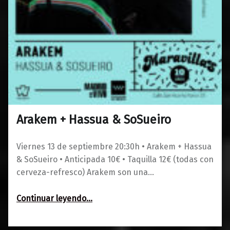
Arakem + Hassua & SoSueiro
0
09/07/2024
Maravillas
Viernes 13 de septiembre 20:30h • Arakem + Hassua
& SoSueiro • Anticipada 10€ • Taquilla 12€ (todas con
cerveza-refresco) Arakem son una…
“Arakem + Hassua & SoSueiro”
Continuar leyendo
…