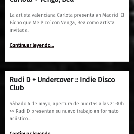
0
22/05/2023
Maravillas
La artista valenciana Carlota presenta en Madrid ‘El
Bicho que Me Pico’ con Venga, Bea como artista
invitada.
“Carlota + Venga, Bea”
Continuar leyendo
…
Rudi D + Undercover :: Indie Disco
0
30/04/2019
Maravillas
Club
Sábado 4 de mayo, apertura de puertas a las 21:30h
>> Rudi D presentan su nuevo trabajo en formato
acústico…
“Rudi D + Undercover :: Indie Disco Club”
Continuar leyendo
…