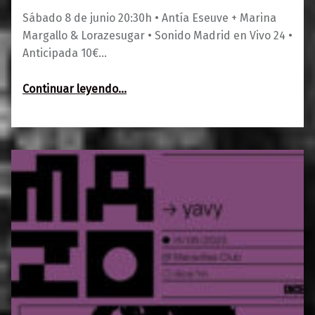
Sábado 8 de junio 20:30h • Antía Eseuve + Marina
Margallo & Lorazesugar • Sonido Madrid en Vivo 24 •
Anticipada 10€…
“Antía Eseuve – Sonido Madrid en Vivo 24”
Continuar leyendo
…