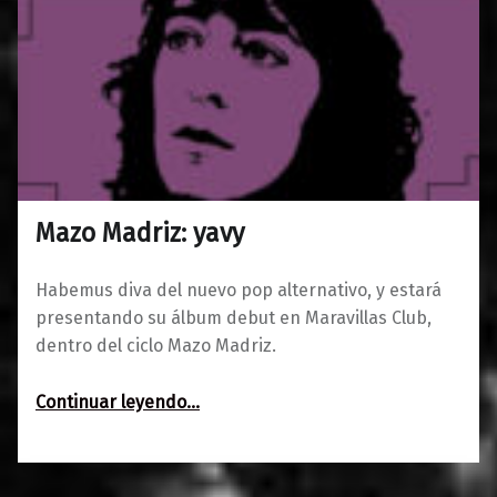
Mazo Madriz: yavy
0
22/05/2023
Maravillas
Habemus diva del nuevo pop alternativo, y estará
presentando su álbum debut en Maravillas Club,
dentro del ciclo Mazo Madriz.
“Mazo Madriz: yavy”
Continuar leyendo
…