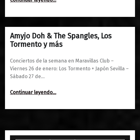
Amyjo Doh & The Spangles, Los
0
23/01/2018
Maravillas
Tormento y más
Conciertos de la semana en Maravillas Club –
Viernes 26 de enero: Los Tormento + Japón Sevilla –
Sábado 27 de…
“Amyjo Doh & The Spangles, Los Tormento y más”
Continuar leyendo
…