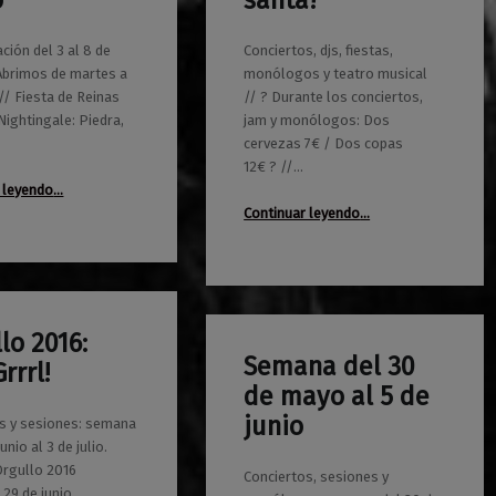
o
santa?
ión del 3 al 8 de
Conciertos, djs, fiestas,
Abrimos de martes a
monólogos y teatro musical
/ Fiesta de Reinas
// ? Durante los conciertos,
Nightingale: Piedra,
jam y monólogos: Dos
cervezas 7€ / Dos copas
12€ ? //…
“Programación del 3 al 8 de enero”
 leyendo
…
“Abril en Maravillas Club: ¿Quieres ser santa?”
Continuar leyendo
…
lo 2016:
Semana del 30
rrrl!
0
31/05/2016
Maravillas
de mayo al 5 de
junio
s y sesiones: semana
unio al 3 de julio.
 Orgullo 2016
Conciertos, sesiones y
 29 de junio…