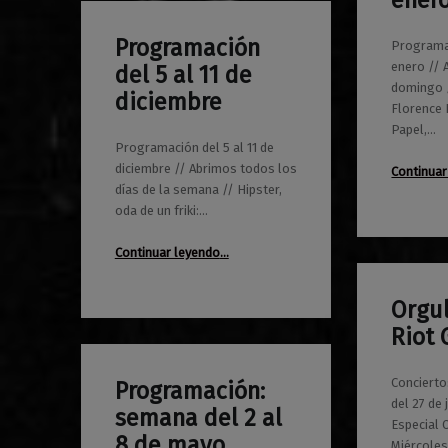
ener
Programación
Programac
0
05/12/2016
Maravillas
enero // 
del 5 al 11 de
domingo /
diciembre
Florence 
Papel,…
Programación del 5 al 11 de
diciembre // Abrimos todos los
Continuar
días de la semana // Hipster,
oda de un friki:…
“Programación del 5 al 11 de diciembre”
Continuar leyendo
…
Orgul
0
29/06/2016
Maravillas
Riot G
Concierto
Programación:
0
03/05/2016
Maravillas
del 27 de j
semana del 2 al
Especial
8 de mayo
Miércoles