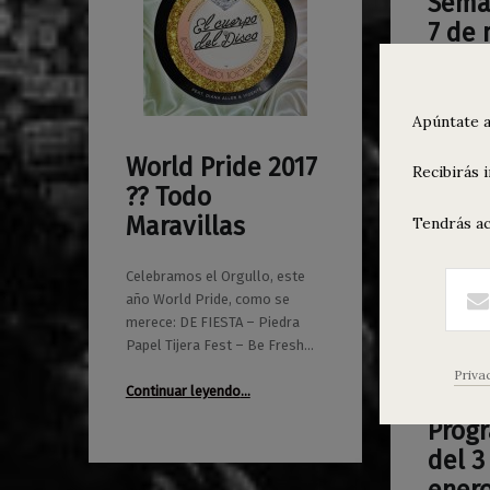
Seman
0
03/05/2017
Maravillas
7 de 
much
roll
Apúntate a
Abrimos d
World Pride 2017
domingo /
0
Recibirás 
23/06/2017
Maravillas
Labs Trap
?️‍? Todo
BANG! Pre
Maravillas
Tendrás ac
Palencia 
Celebramos el Orgullo, este
Continuar
año World Pride, como se
merece: DE FIESTA – Piedra
Papel Tijera Fest – Be Fresh…
Priva
“World Pride 2017 ?️‍? Todo Maravillas”
Continuar leyendo
…
Prog
0
02/01/2017
Maravillas
del 3