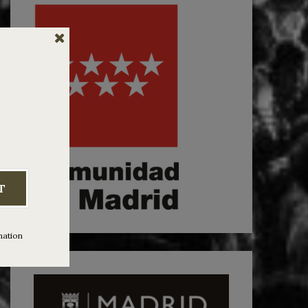
T
mation