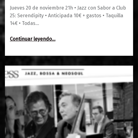
Jueves 20 de noviembre 21h • Jazz con Sabor a Club
25: Serendipity • Anticipada 10€ + gastos • Taquilla
14€ • Todas…
“Jazz con Sabor a Club 25: Serendipity”
Continuar leyendo
…