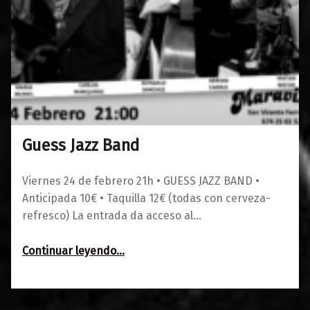
Guess Jazz Band
0
03/02/2023
Maravillas
Viernes 24 de febrero 21h • GUESS JAZZ BAND •
Anticipada 10€ • Taquilla 12€ (todas con cerveza-
refresco) La entrada da acceso al…
“Guess Jazz Band”
Continuar leyendo
…