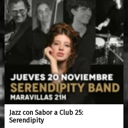
Jazz con Sabor a Club 25:
0
01/10/2025
Maravillas
Serendipity