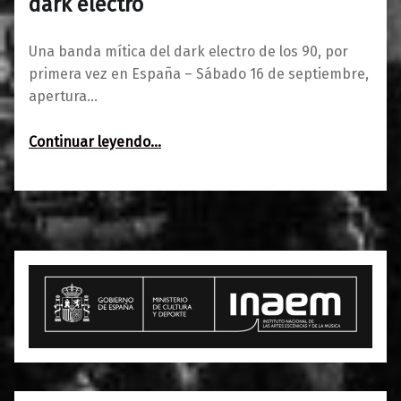
dark electro
Una banda mítica del dark electro de los 90, por
primera vez en España – Sábado 16 de septiembre,
apertura…
“Jihad + Brain Over Dust: culto al dark electro”
Continuar leyendo
…