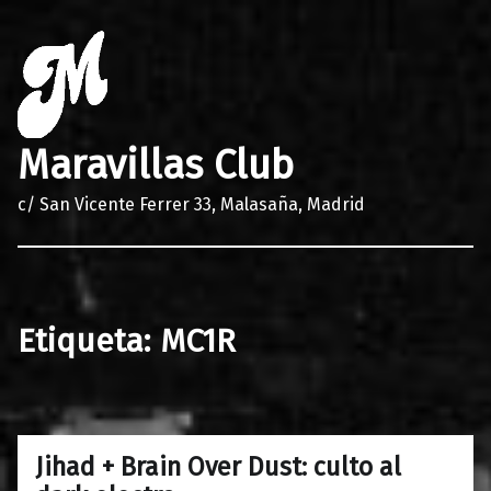
Maravillas Club
c/ San Vicente Ferrer 33, Malasaña, Madrid
Etiqueta:
MC1R
Jihad + Brain Over Dust: culto al
0
07/09/2017
Maravillas