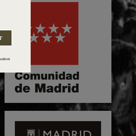
T
mation