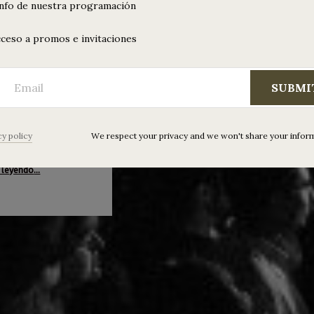
info de nuestra programación
dynamic #2:
ceso a promos e invitaciones
 la mejor
trónica
SUBMI
ic #2 | Sábado 9 de
 00.00 a 6.00h | Say
Envenenadub +
cy policy
We respect your privacy and we won't share your infor
of dj…
“Aerodynamic #2: llega la mejor indietrónica”
 leyendo
…