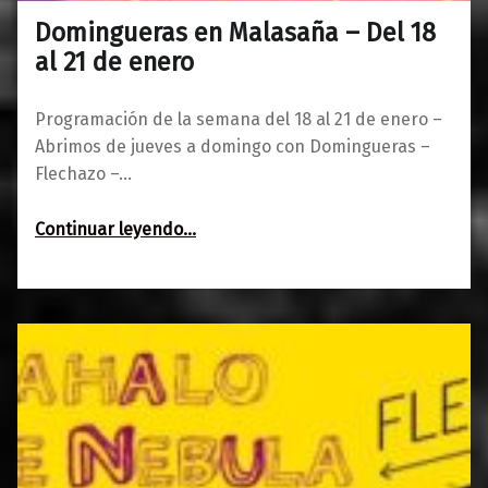
Domingueras en Malasaña – Del 18
0
15/01/2018
Maravillas
al 21 de enero
Programación de la semana del 18 al 21 de enero –
Abrimos de jueves a domingo con Domingueras –
Flechazo –…
“Domingueras en Malasaña – Del 18 al 21 de enero”
Continuar leyendo
…