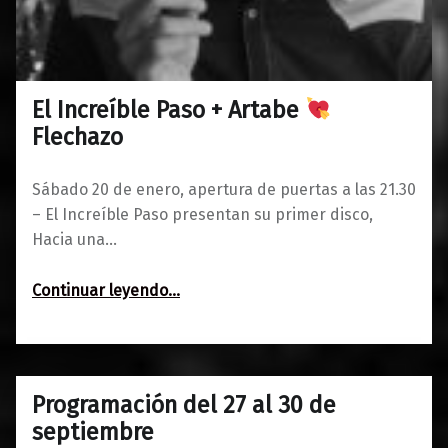
El Increíble Paso + Artabe
0
15/01/2018
Maravillas
Flechazo
Sábado 20 de enero, apertura de puertas a las 21.30
– El Increíble Paso presentan su primer disco,
Hacia una…
“El Increíble Paso + Artabe
Continuar leyendo
…
Flechazo”
Programación del 27 al 30 de
0
26/09/2017
Maravillas
septiembre