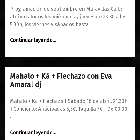
Programación de septiembre en Maravillas Club:
abrimos todos los miércoles y jueves de 23.30 a las
5.30h, los viernes y sábados hasta…
“Programación de septiembre en Maravillas Club”
Continuar leyendo
…
Mahalo + Kà + Flechazo con Eva
0
12/04/2016
Maravillas
Amaral dj
Mahalo + Kà + Flechazo | Sábado 16 de abril, 21.30h
| Concierto: Anticipadas 5,5€, Taquilla 7€ | De 00.00
a…
“Mahalo + Kà + Flechazo con Eva Amaral dj”
Continuar leyendo
…