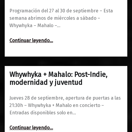
Programación del 27 al 30 de septiembre – Esta
semana abrimos de miércoles a sábado –
Whywhyka – Mahalo –…
“Programación del 27 al 30 de septiembre”
Continuar leyendo
…
Whywhyka + Mahalo: Post-Indie,
0
25/09/2017
Maravillas
modernidad y juventud
Jueves 28 de septiembre, apertura de puertas a las
21:30h – Whywhyka + Mahalo en concierto –
Entradas disponibles solo en…
“Whywhyka + Mahalo: Post-Indie, modernidad y juventud”
Continuar leyendo
…