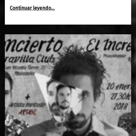
“Mahalo + Noise Nebula + Lukiek
Continuar leyendo
…
Psychic Boyz B-Day”