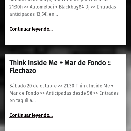
21:30h >> Automelodi + Blackbug84 Dj >> Entradas
anticipadas 13,5€, en…
“Automelodi + Nico Dj :: Flechazo”
Continuar leyendo
…
Think Inside Me + Mar de Fondo ::
0
15/10/2018
Maravillas
Flechazo
Sábado 20 de octubre >> 21.30 Think Inside Me +
Mar de Fondo >> Anticipadas desde 5€ >> Entradas
en taquilla…
“Think Inside Me + Mar de Fondo :: Flechazo”
Continuar leyendo
…