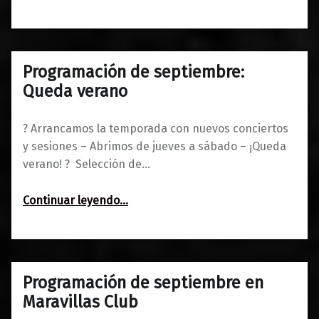
Programación de septiembre:
0
04/09/2017
Maravillas
Queda verano
? Arrancamos la temporada con nuevos conciertos
y sesiones – Abrimos de jueves a sábado – ¡Queda
verano! ? Selección de…
“Programación de septiembre: Queda verano”
Continuar leyendo
…
Programación de septiembre en
0
06/09/2016
Maravillas
Maravillas Club