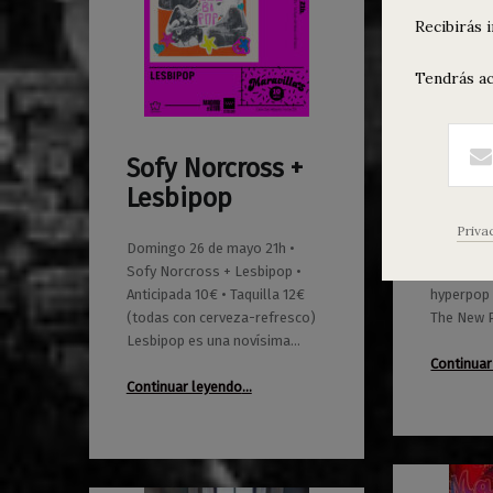
Recibirás 
Tendrás ac
Sofy Norcross +
Agen
0
0
07/04/2024
Maravillas
12/09/2023
Maravillas
Lesbipop
sept
Priva
Domingo 26 de mayo 21h •
Charly Bi
Sofy Norcross + Lesbipop •
Urgente (
Anticipada 10€ • Taquilla 12€
hyperpop 
(todas con cerveza-refresco)
The New P
Lesbipop es una novísima…
Continuar
“Sofy Norcross + Lesbipop”
Continuar leyendo
…