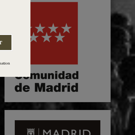
T
mation