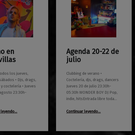
no en
Agenda 20-22 de
0
18/07/2023
Maravillas
illas
julio
odos los jueves,
Clubbing de verano •
 sábados • Djs, drags,
Coctelería, djs, drags, dancers
 y coctelería • Jueves
Jueves 20 de julio 23:30h-
y agosto 23:30h-
05:30h WONDER BOY DJ Pop,
indie, hitsEntrada libre toda…
“Verano en Maravillas”
“Agenda 20-22 de julio”
 leyendo
…
Continuar leyendo
…