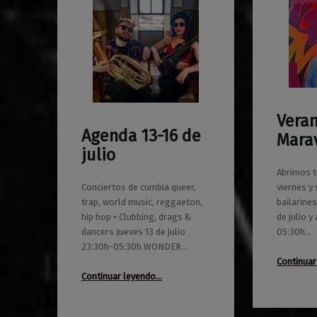
Vera
0
27/07/2023
Maravillas
Agenda 13-16 de
Marav
0
10/07/2023
Maravillas
julio
Abrimos t
Conciertos de cumbia queer,
viernes y
trap, world music, reggaeton,
bailarines
hip hop • Clubbing, drags &
de julio 
dancers Jueves 13 de julio
05:30h…
23:30h-05:30h WONDER…
Continuar
“Agenda 13-16 de julio”
Continuar leyendo
…