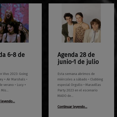
da 6-8 de
Agenda 28 de
0
26/06/2023
Maravillas
junio-1 de julio
n Vivo 2023: Going
Esta semana abrimos de
ey + Air Marshals •
miércoles a sábado • Clubbing
de verano • Lucy +
especial Orgullo • Maravillas
+ Mis…
Party 2023 en el escenario
MADO de…
“Agenda 6-8 de julio”
 leyendo
…
“Agenda 28 de junio-1 de julio”
Continuar leyendo
…