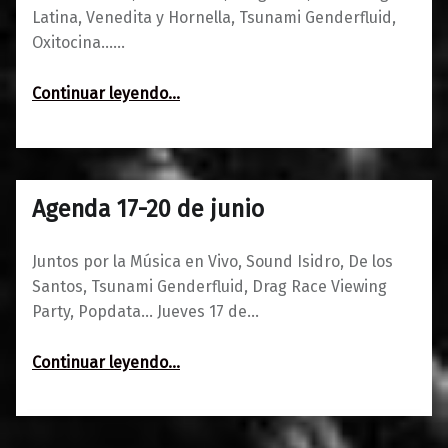
Latina, Venedita y Hornella, Tsunami Genderfluid,
Oxitocina……
“Agenda del 24 al 27 de junio y avance julio”
Continuar leyendo
…
Agenda 17-20 de junio
0
15/06/2021
Maravillas
Juntos por la Música en Vivo, Sound Isidro, De los
Santos, Tsunami Genderfluid, Drag Race Viewing
Party, Popdata… Jueves 17 de…
“Agenda 17-20 de junio”
Continuar leyendo
…