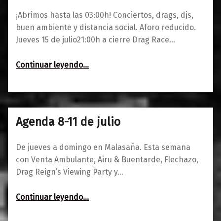
¡Abrimos hasta las 03:00h! Conciertos, drags, djs,
buen ambiente y distancia social. Aforo reducido.
Jueves 15 de julio21:00h a cierre Drag Race…
“Agenda 15-18 de julio”
Continuar leyendo
…
Agenda 8-11 de julio
0
05/07/2021
Maravillas
De jueves a domingo en Malasaña. Esta semana
con Venta Ambulante, Airu & Buentarde, Flechazo,
Drag Reign’s Viewing Party y…
“Agenda 8-11 de julio”
Continuar leyendo
…