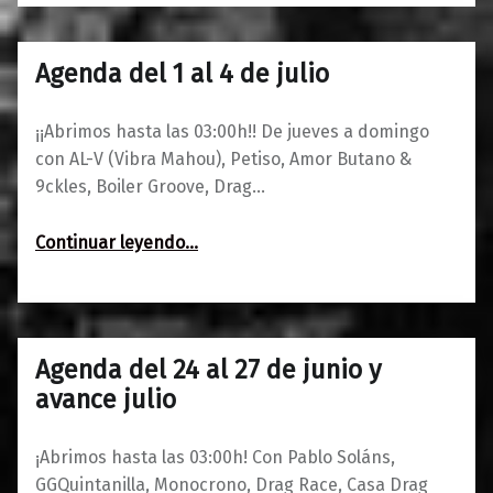
Agenda del 1 al 4 de julio
0
28/06/2021
Maravillas
¡¡Abrimos hasta las 03:00h!! De jueves a domingo
con AL-V (Vibra Mahou), Petiso, Amor Butano &
9ckles, Boiler Groove, Drag…
“Agenda del 1 al 4 de julio”
Continuar leyendo
…
Agenda del 24 al 27 de junio y
0
23/06/2021
Maravillas
avance julio
¡Abrimos hasta las 03:00h! Con Pablo Soláns,
GGQuintanilla, Monocrono, Drag Race, Casa Drag