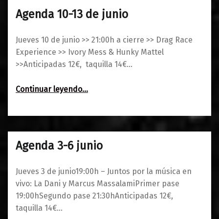
Agenda 10-13 de junio
0
09/06/2021
Maravillas
Jueves 10 de junio >> 21:00h a cierre >> Drag Race
Experience >> Ivory Mess & Hunky Mattel
>>Anticipadas 12€, taquilla 14€…
“Agenda 10-13 de junio”
Continuar leyendo
…
Agenda 3-6 junio
0
02/06/2021
Maravillas
Jueves 3 de junio19:00h – Juntos por la música en
vivo: La Dani y Marcus MassalamiPrimer pase
19:00hSegundo pase 21:30hAnticipadas 12€,
taquilla 14€…