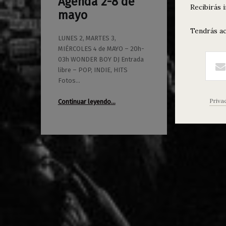
Agenda 2-8 de
0
Recibirás 
02/05/2022
Maravillas
mayo
Tendrás ac
LUNES 2, MARTES 3,
MIÉRCOLES 4 de MAYO – 20h-
03h WONDER BOY DJ Entrada
libre – POP, INDIE, HITS
Fotos…
“Agenda 2-8 de mayo”
Priva
Continuar leyendo
…