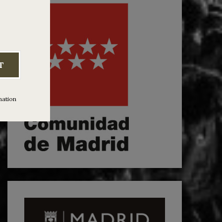
T
mation