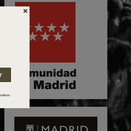
T
mation