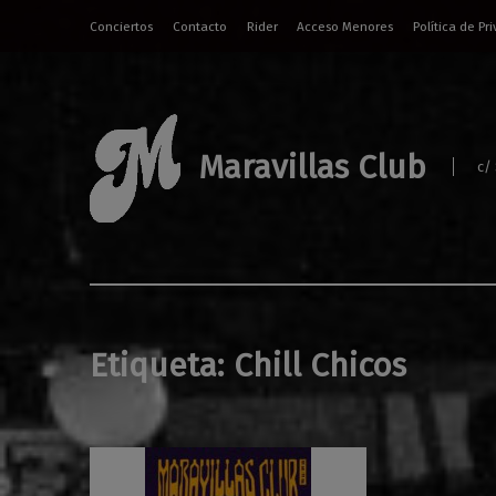
Conciertos
Contacto
Rider
Acceso Menores
Política de Pr
Maravillas Club
c/
Etiqueta:
Chill Chicos