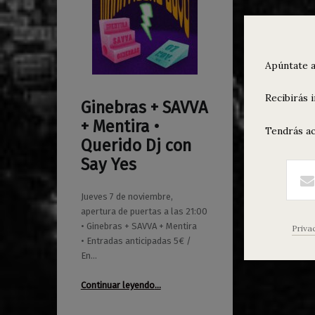
Apúntate a
Recibirás 
Ginebras + SAVVA
0
28/10/2019
Maravillas
+ Mentira •
Tendrás ac
Querido Dj con
Say Yes
Jueves 7 de noviembre,
apertura de puertas a las 21:00
• Ginebras + SAVVA + Mentira
Priva
• Entradas anticipadas 5€ /
En…
“Ginebras + SAVVA + Mentira • Querido Dj con Say Yes”
Continuar leyendo
…