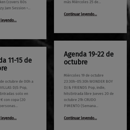
cken (covers 80s
más Miércoles 25 de…
azy Jam Session •…
“Agenda 25-29 de enero”
Continuar leyendo
…
“Agenda 18-22 de enero”
 leyendo
…
Agenda 19-22 de
0
17/10/2022
Maravillas
a 11-15 de
octubre
bre
Miércoles 19 de octubre
 de octubre de 00h a
23:30h-05:30h WONDER BOY
VILLAS DJS Pop,
DJ & FRIENDS Pop, indie,
tsEntradas solo en
hitsEntrada libre Jueves 20 de
12€ con copa (20
octubre 21h CRUDO
 personas…
PIMENTO (Semana…
“Agenda 11-15 de octubre”
“Agenda 19-22 de octubre”
 leyendo
…
Continuar leyendo
…