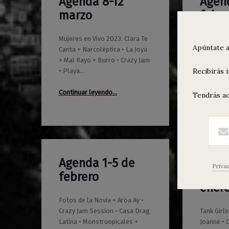
Agenda 8-12
Agend
0
0
06/03/2023
Maravillas
10/02/2023
Maravillas
marzo
febre
Mujeres en Vivo 2023: Clara Te
Autoescue
Apúntate a
Canta + Narcoléptica • La Joya
Buenavist
+ Mal Rayo + Burro • Crazy Jam
Gala de P
Recibirás 
• Playa…
Música In
Perfecta
“Agenda 8-12 marzo”
Continuar leyendo
…
Tendrás ac
Continuar
Agenda 1-5 de
0
Priva
31/01/2023
Maravillas
Agen
febrero
0
16/01/2023
Maravillas
ener
Fotos de la Novia + Aroa Ay •
Crazy Jam Session • Casa Drag
Tank Girls
Latina • Monstruopicales +
Joanne • 