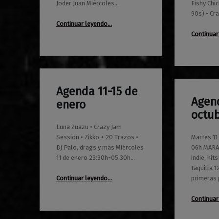
Joder Juan Miércoles…
Fishy Chi
90s) • Cr
“Agenda 1-5 de febrero”
Continuar leyendo
…
Continuar
Agenda 11-15 de
0
09/01/2023
Maravillas
Agend
enero
0
07/10/2022
Maravillas
octu
Luna Zuazu • Crazy Jam
Session • Zikko + 20 Trazos •
Martes 11
Dj Palo, drags y más Miércoles
06h MARA
11 de enero 23:30h-05:30h…
indie, hi
taquilla 
“Agenda 11-15 de enero”
primeras
Continuar leyendo
…
Continuar