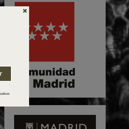
T
mation