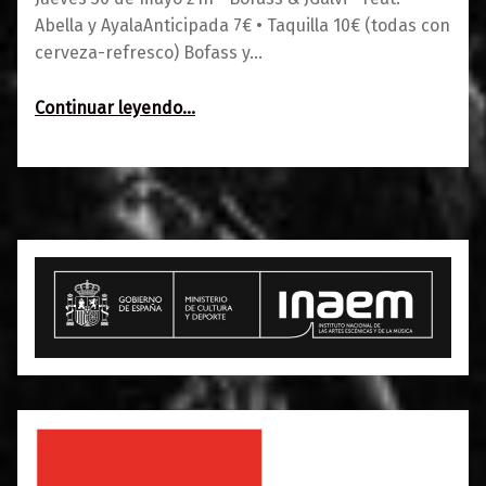
Abella y AyalaAnticipada 7€ • Taquilla 10€ (todas con
cerveza-refresco) Bofass y…
“Bofass & JGalvi”
Continuar leyendo
…