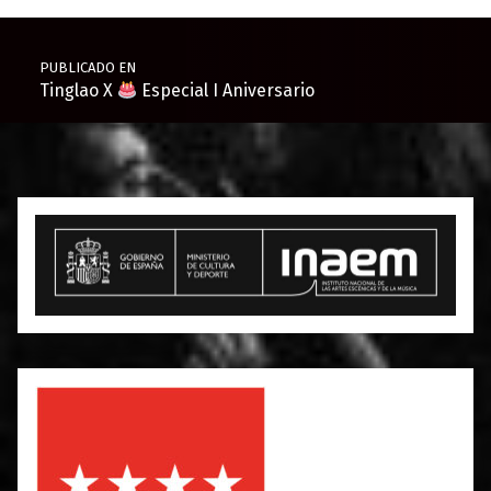
Navegación de entradas
PUBLICADO EN
Tinglao X
Especial I Aniversario