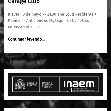
Garage Club
Jueves 10 de mayo >> 21.30 The Loud Residents +
Keems >> Anticipadas 5€, taquilla 7€ / 10€ con
cerveza-refresco >>…
“The Loud Residents + Keems :: The Garage Club”
Continuar leyendo
…