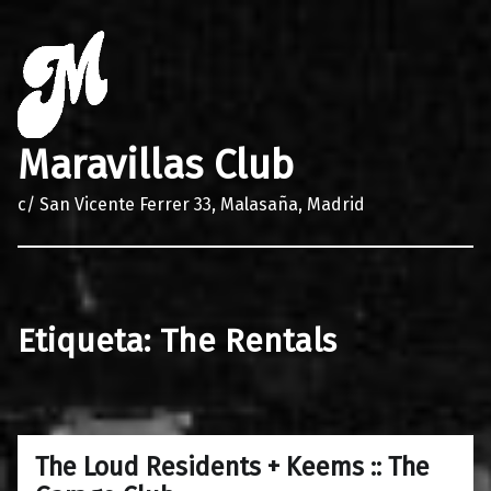
Maravillas Club
c/ San Vicente Ferrer 33, Malasaña, Madrid
Etiqueta:
The Rentals
The Loud Residents + Keems :: The
0
07/05/2018
Maravillas