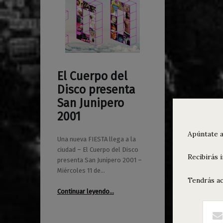
El Cuerpo del
0
06/10/2017
Maravillas
Disco presenta
San Junipero
2001
Apúntate a
Una nueva FIESTA llega a la
ciudad – El Cuerpo del Disco
Recibirás 
presenta San Junipero 2001 –
Miércoles 11 de…
Tendrás ac
“El Cuerpo del Disco presenta San Junipero 2001”
Continuar leyendo
…