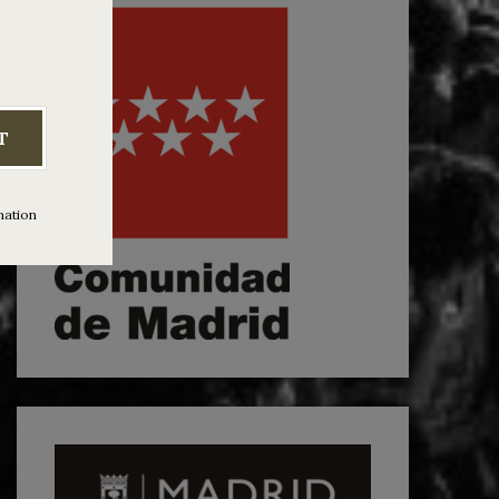
T
mation