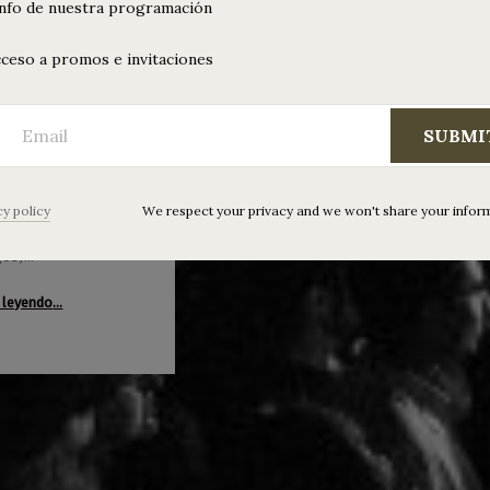
ramación
info de nuestra programación
9 de
mbre al 3
ceso a promos e invitaciones
iciembre
SUBMI
e miércoles a
con Wonderful
ys * Medalla +
 Indie Disco Club *
cy policy
We respect your privacy and we won't share your infor
Princesas
gos)…
“Programación del 29 de noviembre al 3 de diciembre”
 leyendo
…