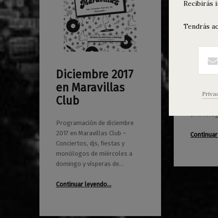
Prog
0
Recibirás 
28/11/2017
Maravillas
del 2
novie
Tendrás ac
de d
Abrimos d
Diciembre 2017
domingo 
0
04/12/2017
Maravillas
Wednesda
en Maravillas
Fuckaine *
Priva
Club
Sapos y 
(monólo
Programación de diciembre
2017 en Maravillas Club –
Continuar
Conciertos, djs, fiestas y
monólogos de miércoles a
domingo y vísperas de…
“Diciembre 2017 en Maravillas Club”
Continuar leyendo
…