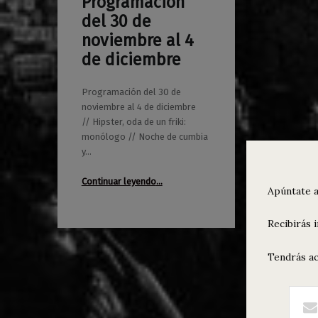
Programación
0
29/11/2016
Maravillas
del 30 de
noviembre al 4
de diciembre
Programación del 30 de
noviembre al 4 de diciembre
// Hipster, oda de un friki:
monólogo // Noche de cumbia
y…
“Programación del 30 de noviembre al 4 de diciembre”
Continuar leyendo
…
Apúntate a
Recibirás 
Tendrás ac