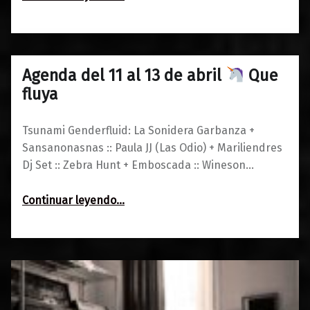
Segundo Aniversario de Segundopremio
”
Agenda del 11 al 13 de abril
Que
0
08/04/2019
Maravillas
fluya
Tsunami Genderfluid: La Sonidera Garbanza +
Sansanonasnas :: Paula JJ (Las Odio) + Mariliendres
Dj Set :: Zebra Hunt + Emboscada :: Wineson…
“Agenda del 11 al 13 de abril
Continuar leyendo
…
Que fluya”