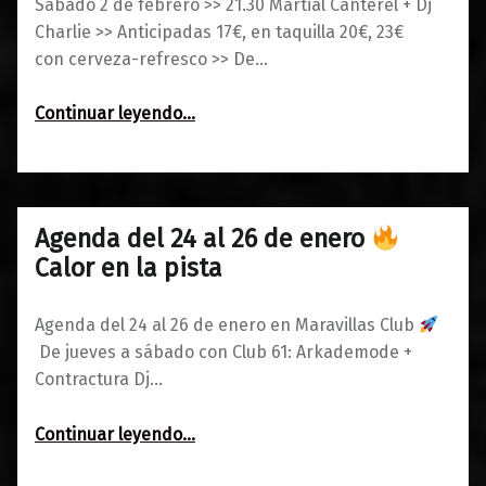
Sábado 2 de febrero >> 21.30 Martial Canterel + Dj
Charlie >> Anticipadas 17€, en taquilla 20€, 23€
con cerveza-refresco >> De…
“Martial Canterel + Dj Charlie
Continuar leyendo
…
Indie Disco Club”
Agenda del 24 al 26 de enero
0
22/01/2019
Maravillas
Calor en la pista
Agenda del 24 al 26 de enero en Maravillas Club
De jueves a sábado con Club 61: Arkademode +
Contractura Dj…
“Agenda del 24 al 26 de enero
Continuar leyendo
…
Calor en la pista”