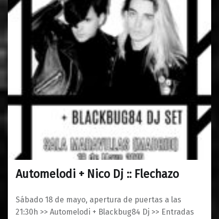
Automelodi + Nico Dj :: Flechazo
0
07/05/2019
Maravillas
Sábado 18 de mayo, apertura de puertas a las
21:30h >> Automelodi + Blackbug84 Dj >> Entradas