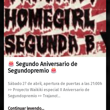
Segundo Aniversario de
0
21/04/2019
Maravillas
Segundopremio
Sábado 27 de abril, apertura de puertas a las 21:00h
>> Proyecto Waikiki especial II Aniversario de
Segundopremio >> Trajano!…
“
Continuar leyendo
…