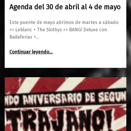
Agenda del 30 de abril al 4 de mayo
0
30/04/2019
Maravillas
Este puente de mayo abrimos de martes a sábado
>> Leblanc + The Slothys >> BANG! Deluxe con
Bailaferias +…
“Agenda del 30 de abril al 4 de mayo”
Continuar leyendo
…