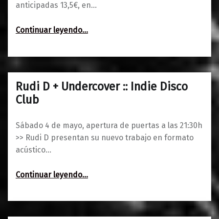
anticipadas 13,5€, en…
“Automelodi + Nico Dj :: Flechazo”
Continuar leyendo
…
Rudi D + Undercover :: Indie Disco
0
30/04/2019
Maravillas
Club
Sábado 4 de mayo, apertura de puertas a las 21:30h
>> Rudi D presentan su nuevo trabajo en formato
acústico…
“Rudi D + Undercover :: Indie Disco Club”
Continuar leyendo
…