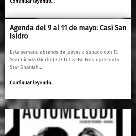
Continuar leyendo
…
Orgullo”
Agenda del 9 al 11 de mayo: Casi San
0
07/05/2019
Maravillas
Isidro
Esta semana abrimos de jueves a sábado con 13
Year Cicada (Berlín) + LCDD >> Be Fresh presenta
Star Spanish…
“Agenda del 9 al 11 de mayo: Casi San Isidro”
Continuar leyendo
…