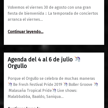
Volvemos el viernes 30 de agosto con una gran
fiesta de bienvenida :: La temporada de conciertos
arranca el viernes…
“Avance de agosto y septiembre 2019”
Continuar leyendo
…
Agenda del 4 al 6 de julio
0
03/07/2019
Maravillas
Orgullo
Porque el Orgullo se celebra de muchas maneras
Be Fresh Festival Pride 2019
Boller Groove
Malasaña Tropical Pride
Live shows:
Malabbabba, Baaldo, Saniqua…
“Agenda del 4 al 6 de julio