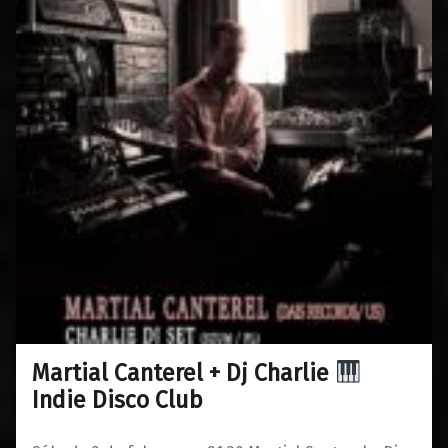
Martial Canterel + Dj Charlie
0
28/01/2019
Maravillas
Indie Disco Club