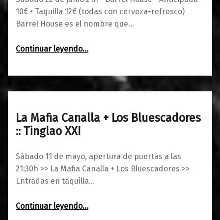
10€ • Taquilla 12€ (todas con cerveza-refresco)
Barrel House es el nombre que…
“Barrel House”
Continuar leyendo
…
La Mafia Canalla + Los Bluescadores
0
06/05/2019
Maravillas
:: Tinglao XXI
Sábado 11 de mayo, apertura de puertas a las
21:30h >> La Mafia Canalla + Los Bluescadores >>
Entradas en taquilla…
“La Mafia Canalla + Los Bluescadores :: Tinglao XXI”
Continuar leyendo
…