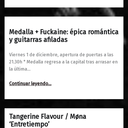
Medalla + Fuckaine: épica romántica
0
27/11/2017
Maravillas
y guitarras afiladas
Viernes 1 de diciembre, apertura de puertas a las
21.30h * Medalla regresa a la capital tras arrasar en
la última…
“Medalla + Fuckaine: épica romántica y guitarras afiladas”
Continuar leyendo
…
Tangerine Flavour / Møna
0
20/02/2017
Maravillas
‘Entretiempo’