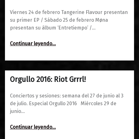
Viernes 24 de febrero Tangerine Flavour presentan
su primer EP / Sábado 25 de febrero Møna
presentan su álbum ‘Entretiempo’ /…
“Tangerine Flavour / Møna ‘Entretiempo’”
Continuar leyendo
…
Orgullo 2016: Riot Grrrl!
0
29/06/2016
Maravillas
Conciertos y sesiones: semana del 27 de junio al 3
de julio. Especial Orgullo 2016 Miércoles 29 de
junio…
“Orgullo 2016: Riot Grrrl!”
Continuar leyendo
…