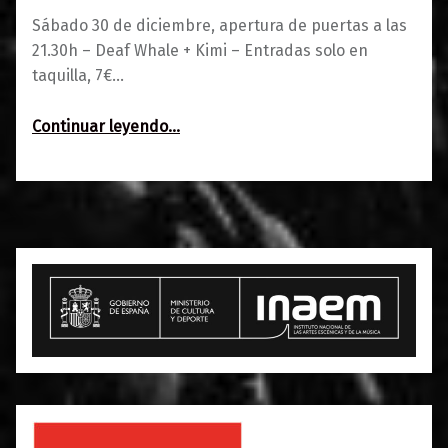
Sábado 30 de diciembre, apertura de puertas a las
21.30h – Deaf Whale + Kimi – Entradas solo en
taquilla, 7€…
“Deaf Whale + Kimi: Los caminos del rock”
Continuar leyendo
…