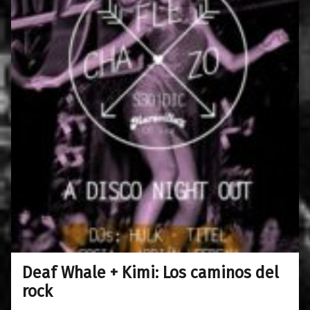
Deaf Whale + Kimi: Los caminos del
0
26/12/2017
Maravillas
rock