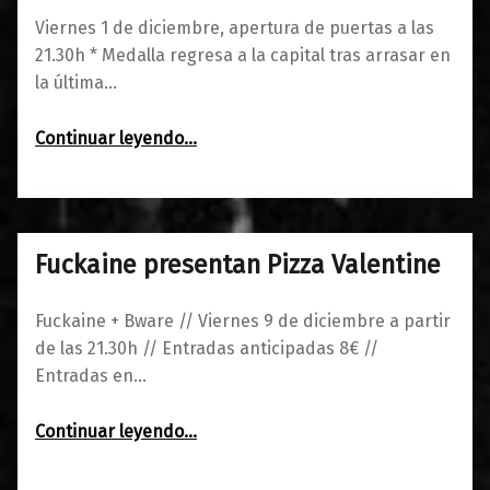
Viernes 1 de diciembre, apertura de puertas a las
21.30h * Medalla regresa a la capital tras arrasar en
la última…
“Medalla + Fuckaine: épica romántica y guitarras afiladas”
Continuar leyendo
…
Fuckaine presentan Pizza Valentine
0
05/12/2016
Maravillas
Fuckaine + Bware // Viernes 9 de diciembre a partir
de las 21.30h // Entradas anticipadas 8€ //
Entradas en…
“Fuckaine presentan Pizza Valentine”
Continuar leyendo
…