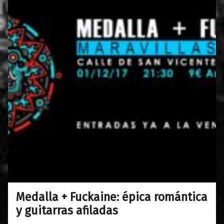
Medalla + Fuckaine: épica romántica
0
27/11/2017
Maravillas
y guitarras afiladas