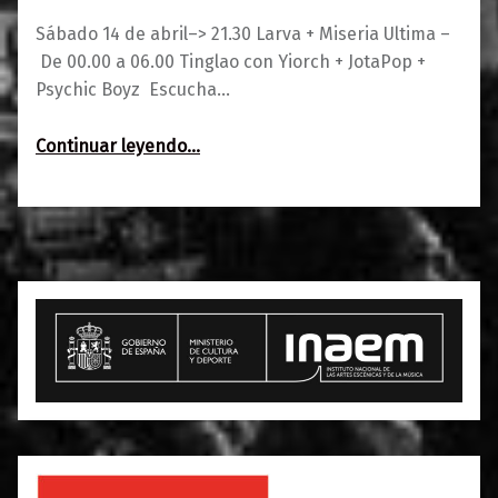
Sábado 14 de abril–> 21.30 Larva + Miseria Ultima –
De 00.00 a 06.00 Tinglao con Yiorch + JotaPop +
Psychic Boyz Escucha…
“Larva + Miseria Ultima
Continuar leyendo
…
Tinglao”