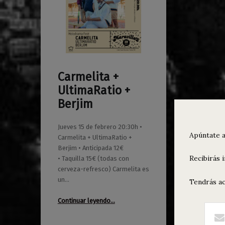
Carmelita +
0
17/01/2024
Maravillas
UltimaRatio +
Berjim
Jueves 15 de febrero 20:30h •
Apúntate a
Carmelita + UltimaRatio +
Berjim • Anticipada 12€
Recibirás 
• Taquilla 15€ (todas con
cerveza-refresco) Carmelita es
un…
Tendrás ac
“Carmelita + UltimaRatio + Berjim”
Continuar leyendo
…