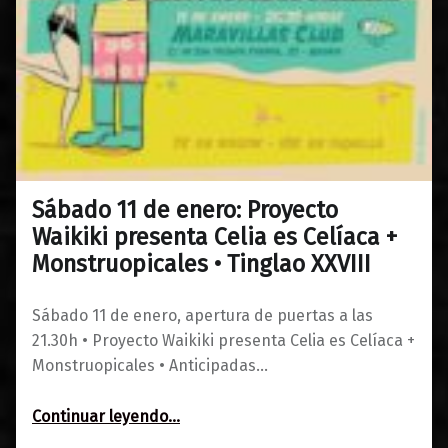
Sábado 11 de enero: Proyecto
0
08/01/2020
Maravillas
Waikiki presenta Celia es Celíaca +
Monstruopicales • Tinglao XXVIII
Sábado 11 de enero, apertura de puertas a las
21.30h • Proyecto Waikiki presenta Celia es Celíaca +
Monstruopicales • Anticipadas…
Continuar leyendo
…
“Sábado 11 de enero: Proyecto Waikiki presenta Celia es Celíaca + Monstruopicales • Tinglao XXVIII”