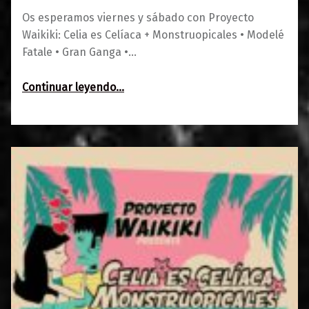
Os esperamos viernes y sábado con Proyecto
Waikiki: Celia es Celíaca + Monstruopicales • Modelé
Fatale • Gran Ganga •…
“Agenda de la semana: 10-11 de enero”
Continuar leyendo
…