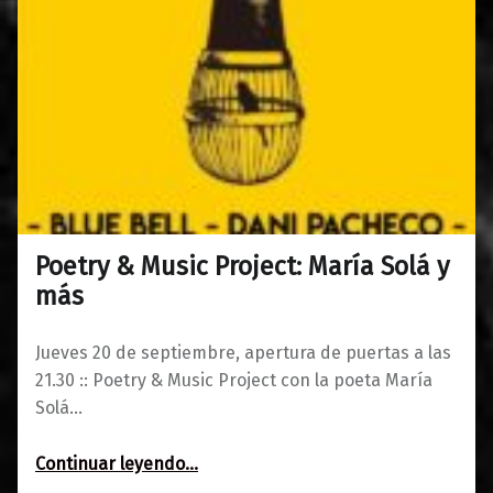
Poetry & Music Project: María Solá y
0
19/09/2018
Maravillas
más
Jueves 20 de septiembre, apertura de puertas a las
21.30 :: Poetry & Music Project con la poeta María
Solá…
“Poetry & Music Project: María Solá y más”
Continuar leyendo
…