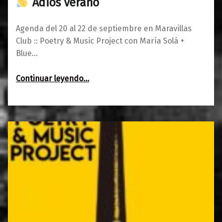
Adiós verano
Agenda del 20 al 22 de septiembre en Maravillas
Club :: Poetry & Music Project con María Solá +
Blue…
“Agenda del 20 al 22 de septiembre
Continuar leyendo
…
Adiós verano”