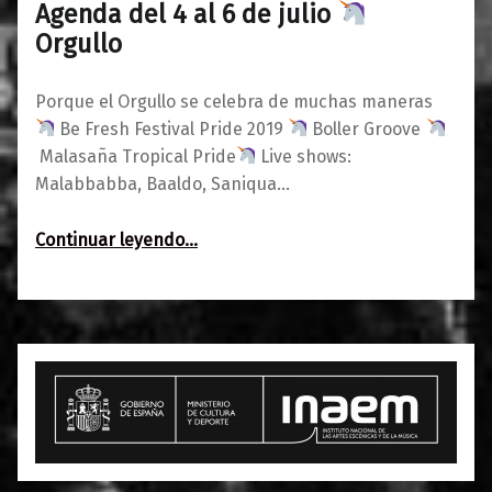
Agenda del 4 al 6 de julio
0
03/07/2019
Maravillas
Orgullo
Porque el Orgullo se celebra de muchas maneras
Be Fresh Festival Pride 2019
Boller Groove
Malasaña Tropical Pride
Live shows:
Malabbabba, Baaldo, Saniqua…
“Agenda del 4 al 6 de julio
Continuar leyendo
…
Orgullo”