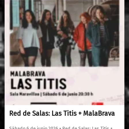
Red de Salas: Las Titis + MalaBrava
0
01/05/2026
Maravillas
Sábado 6 de junio 2026 • Red de Salas: Las Titis +