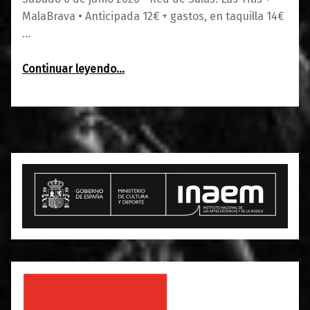
MalaBrava • Anticipada 12€ + gastos, en taquilla 14€
…
“Red de Salas: Las Titis + MalaBrava”
Continuar leyendo
…