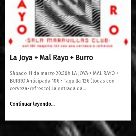
La Joya + Mal Rayo + Burro
0
21/02/2023
Maravillas
Sábado 11 de marzo 20:30h LA JOYA + MAL RAYO +
BURRO Anticipada 10€ • Taquilla 12€ (todas con
cerveza-refresco) La entrada da…
“La Joya + Mal Rayo + Burro”
Continuar leyendo
…