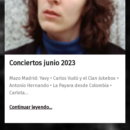
Conciertos junio 2023
0
17/05/2023
Maravillas
Mazo Madrid: Yavy • Carlos Vudú y el Clan Jukebox +
Antonio Hernando • La Payara desde Colombia •
Carlota…
“Conciertos junio 2023”
Continuar leyendo
…