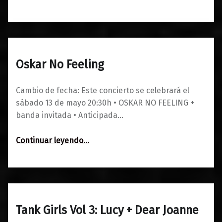
Oskar No Feeling
0
16/01/2023
Maravillas
Cambio de fecha: Este concierto se celebrará el
sábado 13 de mayo 20:30h • OSKAR NO FEELING +
banda invitada • Anticipada…
“Oskar No Feeling”
Continuar leyendo
…
Tank Girls Vol 3: Lucy + Dear Joanne
0
16/01/2023
Maravillas