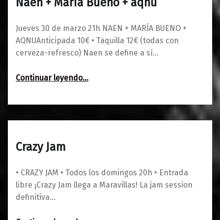
Naen + María Bueno + aqnu
0
23/03/2023
Maravillas
Jueves 30 de marzo 21h NAEN + MARÍA BUENO +
AQNUAnticipada 10€ • Taquilla 12€ (todas con
cerveza-refresco) Naen se define a sí…
“Naen + María Bueno + aqnu”
Continuar leyendo
…
Crazy Jam
0
18/02/2023
Maravillas
• CRAZY JAM • Todos los domingos 20h • Entrada
libre ¡Crazy Jam llega a Maravillas! La jam session
definitiva…
“Crazy Jam”