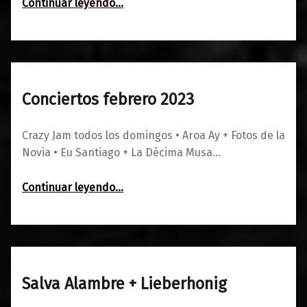
Continuar leyendo
…
Conciertos febrero 2023
0
19/01/2023
Maravillas
Crazy Jam todos los domingos • Aroa Ay + Fotos de la
Novia • Eu Santiago + La Décima Musa…
“Conciertos febrero 2023”
Continuar leyendo
…
Salva Alambre + Lieberhonig
0
19/01/2023
Maravillas