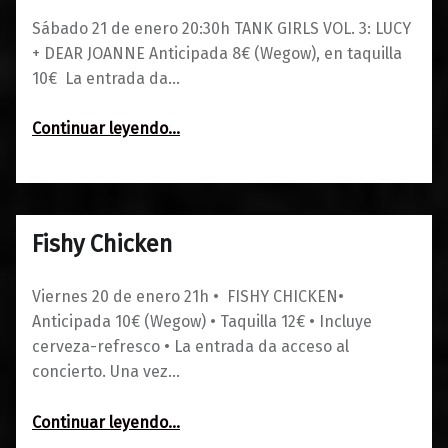
Sábado 21 de enero 20:30h TANK GIRLS VOL. 3: LUCY
+ DEAR JOANNE Anticipada 8€ (Wegow), en taquilla
10€ La entrada da…
“Tank Girls Vol 3: Lucy + Dear Joanne”
Continuar leyendo
…
Fishy Chicken
0
16/01/2023
Maravillas
Viernes 20 de enero 21h • FISHY CHICKEN•
Anticipada 10€ (Wegow) • Taquilla 12€ • Incluye
cerveza-refresco • La entrada da acceso al
concierto. Una vez…
“Fishy Chicken”
Continuar leyendo
…