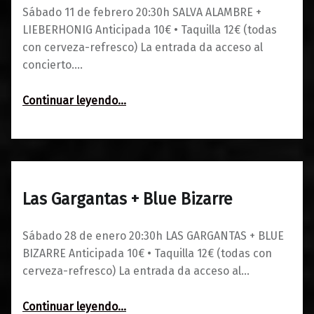
Sábado 11 de febrero 20:30h SALVA ALAMBRE +
LIEBERHONIG Anticipada 10€ • Taquilla 12€ (todas
con cerveza-refresco) La entrada da acceso al
concierto.…
“Salva Alambre + Lieberhonig”
Continuar leyendo
…
Las Gargantas + Blue Bizarre
0
17/01/2023
Maravillas
Sábado 28 de enero 20:30h LAS GARGANTAS + BLUE
BIZARRE Anticipada 10€ • Taquilla 12€ (todas con
cerveza-refresco) La entrada da acceso al…
“Las Gargantas + Blue Bizarre”
Continuar leyendo
…