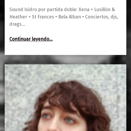
Sound Isidro por partida doble: Xena + Lusillón &
Heather + St Frances • Bela Alban • Conciertos, djs,
drags…
“Agenda 18-20 de mayo”
Continuar leyendo
…