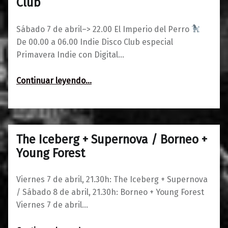
Club
Sábado 7 de abril–> 22.00 El Imperio del Perro
De 00.00 a 06.00 Indie Disco Club especial
Primavera Indie con Digital…
“El Imperio del Perro
Continuar leyendo
…
Indie Disco Club”
The Iceberg + Supernova / Borneo +
0
03/04/2017
Maravillas
Young Forest
Viernes 7 de abril, 21.30h: The Iceberg + Supernova
/ Sábado 8 de abril, 21.30h: Borneo + Young Forest
Viernes 7 de abril…