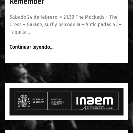
Remember
Sábado 24 de febrero–> 21.30 The Mockeds + The
Cress – Garage, surf y psicodelia – Anticipadas 4€ –
Taquilla…
“The Mockeds + The Cress / Remember”
Continuar leyendo
…