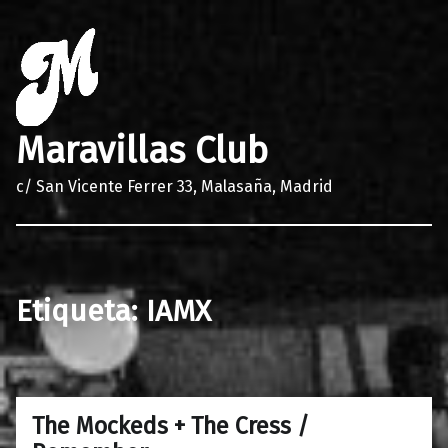
Maravillas Club
c/ San Vicente Ferrer 33, Malasaña, Madrid
Etiqueta:
IAMX
The Mockeds + The Cress /
0
19/02/2018
Maravillas