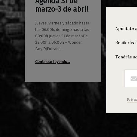
Agenda 31 de
0
29/03/2022
Maravillas
marzo-3 de abril
Jueves, viernes y sábado hasta
Apúntate a
las 06:00h, domingo hasta las
00:00h Jueves 31 de marzoDe
Recibirás 
23:00h a 06:00h – Wonder
Boy DjEntrada…
Tendrás ac
“Agenda 31 de marzo-3 de abril”
Continuar leyendo
…
Priva