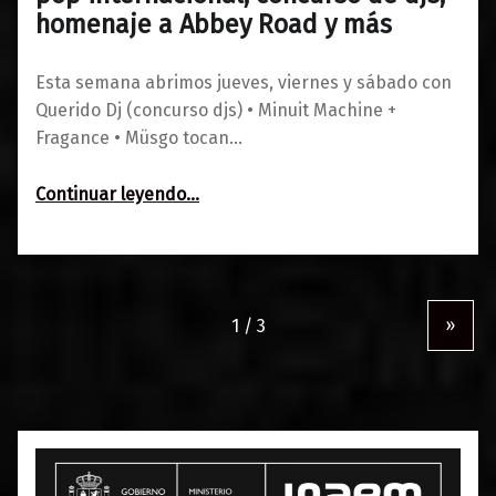
homenaje a Abbey Road y más
Esta semana abrimos jueves, viernes y sábado con
Querido Dj (concurso djs) • Minuit Machine +
Fragance • Müsgo tocan…
Continuar leyendo
…
“Agenda del 3 al 5 de octubre: Synth pop internacional, concurso de djs, homenaje a Abbey Road y más”
»