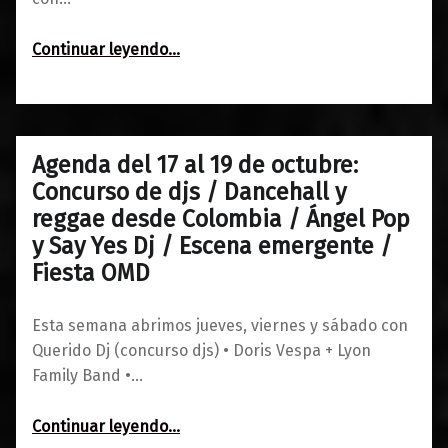
“Maldito Blues: Clásicos de blues y rock • BANG! Celebration”
Continuar leyendo
…
Agenda del 17 al 19 de octubre:
0
15/10/2019
Maravillas
Concurso de djs / Dancehall y
reggae desde Colombia / Ángel Pop
y Say Yes Dj / Escena emergente /
Fiesta OMD
Esta semana abrimos jueves, viernes y sábado con
Querido Dj (concurso djs) • Doris Vespa + Lyon
Family Band •…
Continuar leyendo
…
“Agenda del 17 al 19 de octubre: Concurso de djs / Dancehall y reggae desde Colombia / Ángel Pop y Say Yes Dj / Escena emergente / Fiesta OMD”