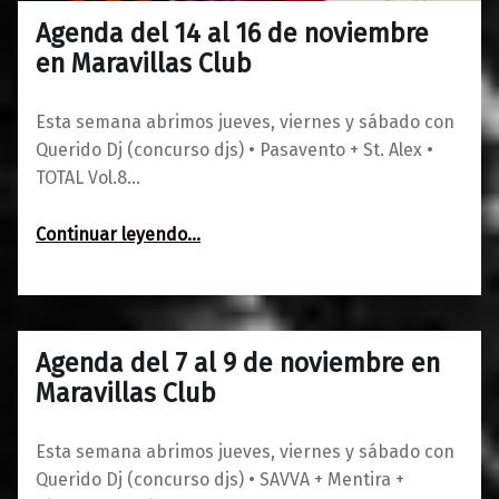
Agenda del 14 al 16 de noviembre
0
12/11/2019
Maravillas
en Maravillas Club
Esta semana abrimos jueves, viernes y sábado con
Querido Dj (concurso djs) • Pasavento + St. Alex •
TOTAL Vol.8…
“Agenda del 14 al 16 de noviembre en Maravillas Club”
Continuar leyendo
…
Agenda del 7 al 9 de noviembre en
0
06/11/2019
Maravillas
Maravillas Club
Esta semana abrimos jueves, viernes y sábado con
Querido Dj (concurso djs) • SAVVA + Mentira +