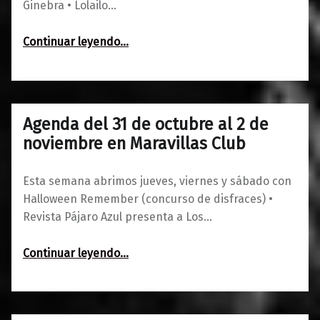
Ginebra • Lolailo…
“Agenda del 7 al 9 de noviembre en Maravillas Club”
Continuar leyendo
…
Agenda del 31 de octubre al 2 de
0
30/10/2019
Maravillas
noviembre en Maravillas Club
Esta semana abrimos jueves, viernes y sábado con
Halloween Remember (concurso de disfraces) •
Revista Pájaro Azul presenta a Los…
“Agenda del 31 de octubre al 2 de noviembre en Maravillas Club”
Continuar leyendo
…