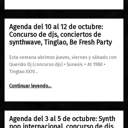
Agenda del 10 al 12 de octubre:
0
08/10/2019
Maravillas
Concurso de djs, conciertos de
synthwave, Tinglao, Be Fresh Party
Esta semana abrimos jueves, viernes y sábado con
Querido Dj (concurso djs) • Sunesis + At 1980 •
Tinglao XXIV…
Continuar leyendo
…
“Agenda del 10 al 12 de octubre: Concurso de djs, conciertos de synthwave, Tinglao, Be Fresh Party”
Agenda del 3 al 5 de octubre: Synth
0
30/09/2019
Maravillas
pop internacional, concurso de djs,