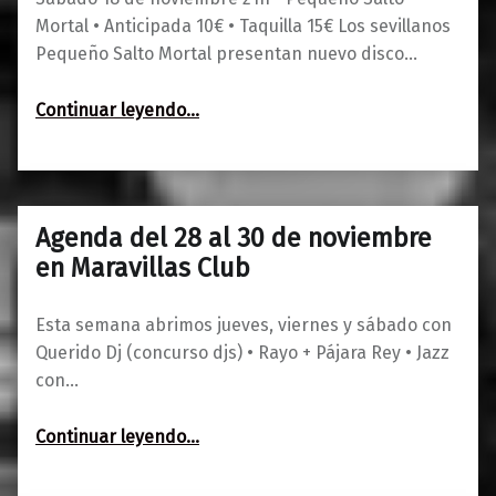
Mortal • Anticipada 10€ • Taquilla 15€ Los sevillanos
Pequeño Salto Mortal presentan nuevo disco…
“Pequeño Salto Mortal”
Continuar leyendo
…
Agenda del 28 al 30 de noviembre
0
26/11/2019
Maravillas
en Maravillas Club
Esta semana abrimos jueves, viernes y sábado con
Querido Dj (concurso djs) • Rayo + Pájara Rey • Jazz
con…
“Agenda del 28 al 30 de noviembre en Maravillas Club”
Continuar leyendo
…