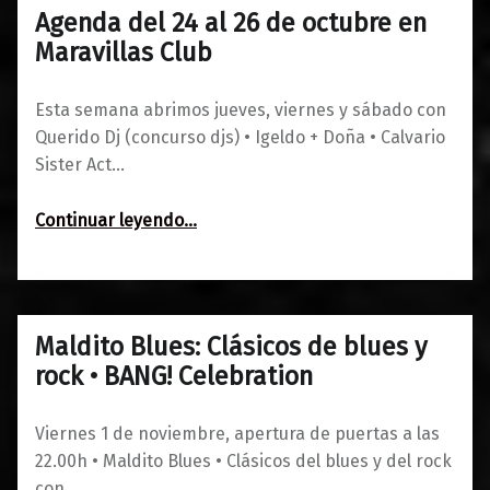
Agenda del 24 al 26 de octubre en
0
22/10/2019
Maravillas
Maravillas Club
Esta semana abrimos jueves, viernes y sábado con
Querido Dj (concurso djs) • Igeldo + Doña • Calvario
Sister Act…
“Agenda del 24 al 26 de octubre en Maravillas Club”
Continuar leyendo
…
Maldito Blues: Clásicos de blues y
0
22/10/2019
Maravillas
rock • BANG! Celebration
Viernes 1 de noviembre, apertura de puertas a las
22.00h • Maldito Blues • Clásicos del blues y del rock
con…