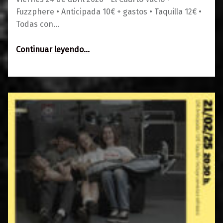
Fuzzphere • Anticipada 10€ + gastos • Taquilla 12€ •
Todas con…
“El Cuarto Vacío + Fuzzphere”
Continuar leyendo
…