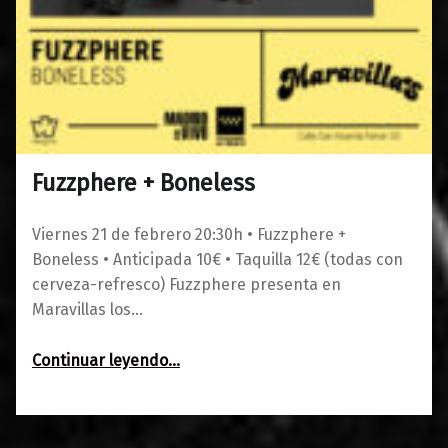
Fuzzphere + Boneless
0
01/01/2025
Maravillas
Viernes 21 de febrero 20:30h • Fuzzphere +
Boneless • Anticipada 10€ • Taquilla 12€ (todas con
cerveza-refresco) Fuzzphere presenta en
Maravillas los…
“Fuzzphere + Boneless”
Continuar leyendo
…