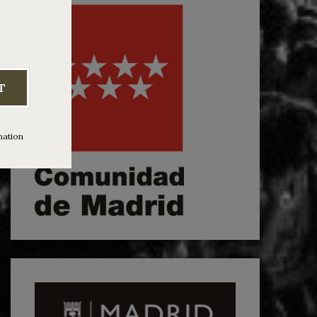
T
mation