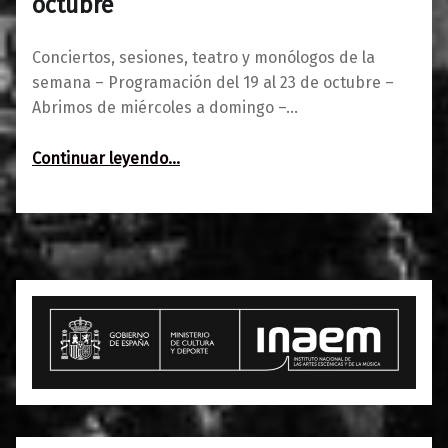
octubre
Conciertos, sesiones, teatro y monólogos de la
semana – Programación del 19 al 23 de octubre –
Abrimos de miércoles a domingo –…
“Programación del 19 al 23 de octubre”
Continuar leyendo
…